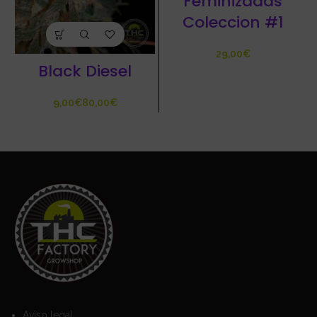
Feminizadas
Coleccion #1
€
Black Diesel
€
€
Aviso legal