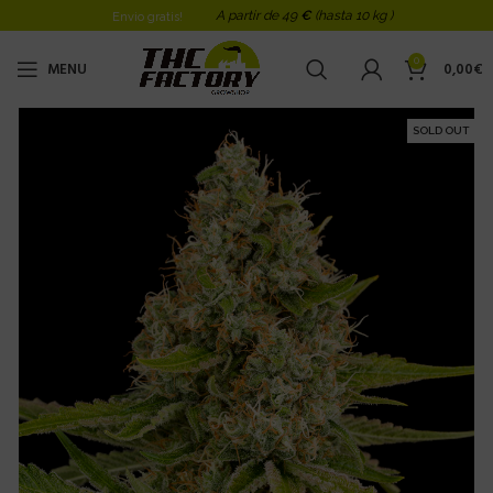
A partir de 49
€
(hasta 10 kg )
Envio gratis!
0
MENU
0,00
€
SOLD OUT