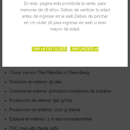
intensamente afrutados, con notas a Diesel, a frutas del bosque
En esta pagina esta prohibida la venta para
y a cítricos. Su potente efecto es inicialmente cerebral y
menores de 18 años. Debes de verificar tu edad
evoluciona con rapidez hacia un colocón pesado y relajante
antes de ingresar en la web.Debes de pinchar
muy agradable. Es ideal para descansar apaciblemente.
en I,m older 18 para ingresar en web si eres
mayor de edad.
Ficha técnica
Apta para interior y exterior
I AM 18 OR OLDER
I AM UNDER 18
Sexo: feminizada
Genotipo: Indica 75%/Sativa 25%
Cruce: Lemon Thai/Pakistani x Chemdawg
Floración en interior: 55 días
Cosecha en exterior: principios/mediados de octubre
Producción en interior: 550 g/m2
Producción en exterior: 1100 g/planta
Estatura en exterior: 3 m (aproximadamente)
THC: muy alto (hasta 24%)