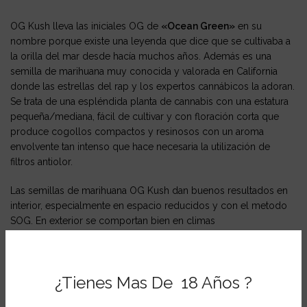
OG Kush lleva las iniciales OG de
«Ocean Green»
en su
nombre porque existe una leyenda que dice que se cultivaba a
la orilla del mar desde hacía muchos años. Además es una
semilla de marihuana muy conocida y valorada en California
donde las estrellas del rap y los expertos cannábicos la adoran.
Se trata de una espléndida planta de cannabis con una estatura
pequeña/mediana, fácil de cultivar y con floración corta que
produce cogollos compactos y resinosos con un aroma
envolvente tan intenso que hace necesaria la utilización de
filtros antiolor.
Las semillas de marihuana OG Kush dan buenos resultados en
interior, especialmente en espacio reducidos y con el metodo
SOG. En exterior se comportan bien en climas
templados/mediterráneos o en invernadero. Sus cualidades
aromáticas y gustativas seducen a todo aquel que la prueba y
además aporta un aire tropical al cultivo.
¿Tienes Mas De 18 Años ?
El aroma y el sabor de esta planta de marihuana son