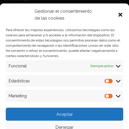
Política de Cookies
Gestionar el consentimiento
Política de privacidad
de las cookies
Para ofrecer las mejores experiencias, utilizamos tecnologías como las
cookies para almacenar y/o acceder a la información del dispositivo. El
Formas de pago
consentimiento de estas tecnologías nos permitirá procesar datos como el
comportamiento de navegación o las identificaciones únicas en este sitio.
Plazos y condiciones de envio
No consentir o retirar el consentimiento, puede afectar negativamente a
ciertas características y funciones.
Politica de devoluciones
Funcional
Siempre activo
Estadísticas
Estadíst
Marketing
Marketi
Aceptar
Denegar