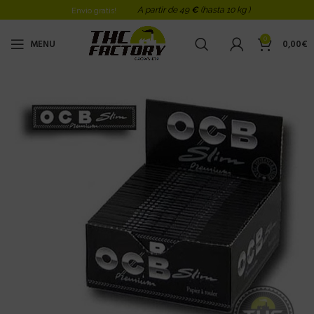
A partir de 49
€
(hasta 10 kg )
Envio gratis!
0
MENU
0,00
€