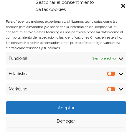
Gestionar el consentimiento
Política de privacidad
de las cookies
Para ofrecer las mejores experiencias, utilizamos tecnologías como las
cookies para almacenar y/o acceder a la información del dispositivo. El
Formas de pago
consentimiento de estas tecnologías nos permitirá procesar datos como el
comportamiento de navegación o las identificaciones únicas en este sitio.
Plazos y condiciones de envio
No consentir o retirar el consentimiento, puede afectar negativamente a
ciertas características y funciones.
Politica de devoluciones
Funcional
Siempre activo
Estadísticas
Estadíst
Marketing
Marketi
Aceptar
Denegar