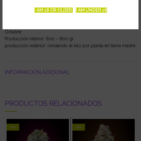
Ficha técnica
I AM 18 OR OLDER
I AM UNDER 18
Tiempo de floración interior: 7 – 8 semanas
Tiempo floración exterior: finales de Septiembre, principios de
Octubre
Producción interior: 600 – 800 gr
producción exterior: rondando el kilo por planta en tierra madre
INFORMACIÓN ADICIONAL
PRODUCTOS RELACIONADOS
-15%
-15%