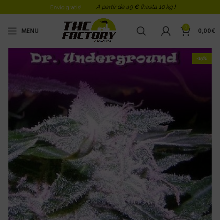
A partir de 49
€
(hasta 10 kg )
Envio gratis!
0
MENU
0,00
€
-15%