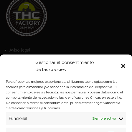
Aviso legal
Política de Cookies
Gestionar el consentimiento
Política de privacidad
de las cookies
Para ofrecer las mejores experiencias, utilizamos tecnologías como las
cookies para almacenar y/o acceder a la información del dispositivo. El
Formas de pago
consentimiento de estas tecnologías nos permitirá procesar datos como el
comportamiento de navegación o las identificaciones únicas en este sitio.
Plazos y condiciones de envio
No consentir o retirar el consentimiento, puede afectar negativamente a
ciertas características y funciones.
Politica de devoluciones
Funcional
Siempre activo