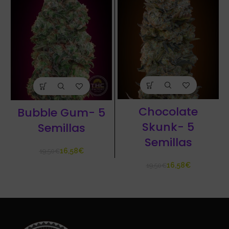
Chocolate
Bubble Gum- 5
Skunk- 5
Semillas
Semillas
16,58
€
19,50
€
16,58
€
19,50
€