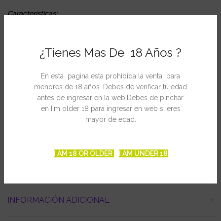
Características:
H y Ec. Pincha aquí.
¿Tienes Mas De 18 Años ?
– Rango de 0 a 14 de pH y de 0 a 50ºC
En esta pagina esta prohibida la venta para
menores de 18 años. Debes de verificar tu edad
– Resolución 0,1 pH
antes de ingresar en la web.Debes de pinchar
en I,m older 18 para ingresar en web si eres
– Precisión ±0,1 pH a 25ºC
mayor de edad.
– Compensación temperatura automática
I AM 18 OR OLDER
I AM UNDER 18
– Calibración manual
INFORMACIÓN ADICIONAL