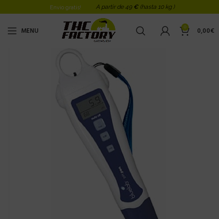
A partir de 49
€
(hasta 10 kg )
Envio gratis!
0
MENU
0,00
€