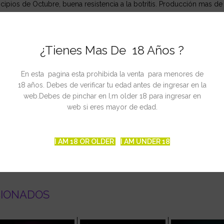
rincipios de Octubre, buena resistencia a la botritis. Producción mas 
¿Tienes Mas De 18 Años ?
En esta pagina esta prohibida la venta para menores de
18 años. Debes de verificar tu edad antes de ingresar en la
web.Debes de pinchar en I,m older 18 para ingresar en
web si eres mayor de edad.
I AM 18 OR OLDER
I AM UNDER 18
CIONADOS