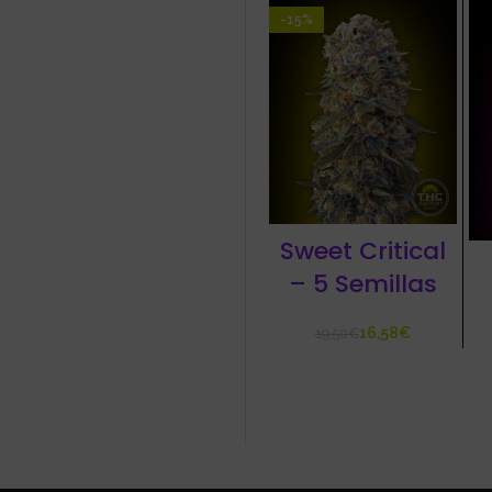
-15%
Sweet Critical
– 5 Semillas
16,58
€
19,50
€