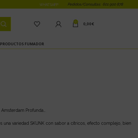
Pedidos/Consultas: 601 900 878
WHATSAPP
0
0,00
€
PRODUCTOS FUMADOR
 de Amsterdam Profunda…
na variedad SKUNK con sabor a cítricos, efecto complejo, bien