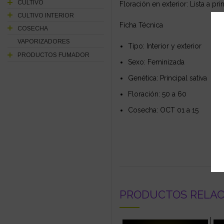
CULTIVO
Floración en exterior: Lista a p
CULTIVO INTERIOR
Ficha Técnica
COSECHA
VAPORIZADORES
Tipo: Interior y exterior
PRODUCTOS FUMADOR
Sexo: Feminizada
Genética: Principal sativa
Floración: 50 a 60
Cosecha: OCT 01 a 15
PRODUCTOS RELA