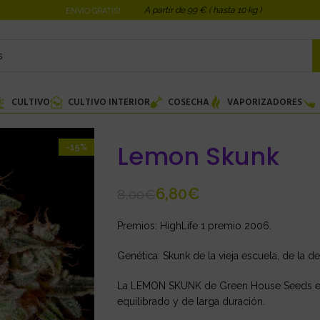
A partir de 99 € ( hasta 10 kg )
ENVIO GRATIS!
CULTIVO
CULTIVO INTERIOR
COSECHA
VAPORIZADORES
Lemon Skunk
-15%
6,80
€
8,00
€
Premios: HighLife 1 premio 2006.
Genética: Skunk de la vieja escuela, de la
La LEMON SKUNK de Green House Seeds es u
equilibrado y de larga duración.