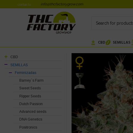
info@thcfactorygrow.com
contacto
CBD
SEMILLAS
CBD
SEMILLAS
Feminizadas
Barney´s Farm
Sweet Seeds
Ripper Seeds
Dutch Passion
Advanced seeds
DNA Genetics
Positronics