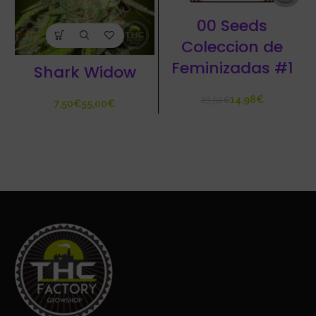
00 Seeds
Coleccion de
Feminizadas #1
Shark Widow
14,98
€
23,50
€
€
€