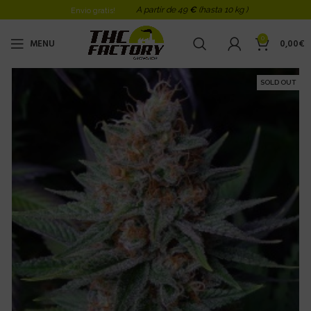
A partir de 49
€
(hasta 10 kg )
Envio gratis!
0
MENU
0,00
€
SOLD OUT