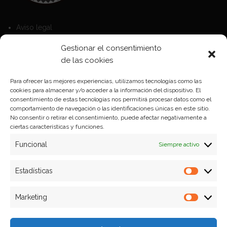
Aviso legal
Política de Cookies
Gestionar el consentimiento
Política de privacidad
de las cookies
Para ofrecer las mejores experiencias, utilizamos tecnologías como las
cookies para almacenar y/o acceder a la información del dispositivo. El
Formas de pago
consentimiento de estas tecnologías nos permitirá procesar datos como el
comportamiento de navegación o las identificaciones únicas en este sitio.
Plazos y condiciones de envio
No consentir o retirar el consentimiento, puede afectar negativamente a
ciertas características y funciones.
Politica de devoluciones
Funcional
Siempre activo
Estadísticas
Estadíst
Marketing
Marketi