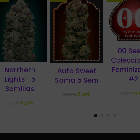
00 Se
Colecci
Feminiz
Northern
Auto Sweet
#2
Lights- 5
Soma 5 Sem
Semillas
14,
23,50
€
16,58
€
19,50
€
16,58
€
19,50
€