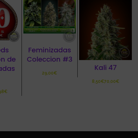
eds
Feminizadas
on de
Coleccion #3
Kali 47
adas
€
€
€
98
€