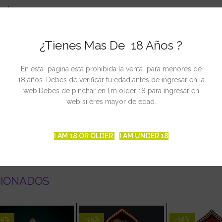
gular
¿Tienes Mas De 18 Años ?
iembre-octubre
En esta pagina esta prohibida la venta para menores de
18 años. Debes de verificar tu edad antes de ingresar en la
ta
web.Debes de pinchar en I,m older 18 para ingresar en
web si eres mayor de edad.
I AM 18 OR OLDER
I AM UNDER 18
CIONADOS
15%
-15%
-36%