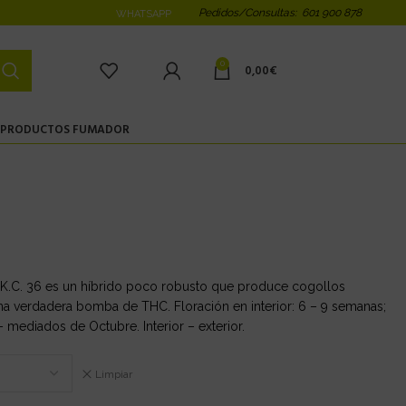
Pedidos/Consultas: 601 900 878
WHATSAPP
0
0,00
€
PRODUCTOS FUMADOR
K.C. 36 es un híbrido poco robusto que produce cogollos
a verdadera bomba de THC. Floración en interior: 6 – 9 semanas;
 mediados de Octubre. Interior – exterior.
Limpiar