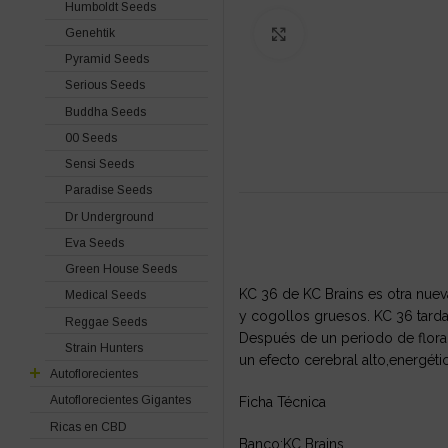
Humboldt Seeds
Genehtik
Click to enlarge
Pyramid Seeds
Serious Seeds
Buddha Seeds
00 Seeds
Sensi Seeds
Paradise Seeds
Dr Underground
Eva Seeds
Green House Seeds
KC 36 de KC Brains es otra nuev
Medical Seeds
y cogollos gruesos. KC 36 tarda
Reggae Seeds
Después de un periodo de flora
Strain Hunters
un efecto cerebral alto,energétic
Autoflorecientes
Autoflorecientes Gigantes
Ficha Técnica
Ricas en CBD
Banco:KC Brains.