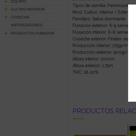
CULTIVO
Tipos de semilla: Feminizada-re
CULTIVO INTERIOR
Mod. Cultivo: Interior / Exterior
COSECHA
Fenotipo: Sativa dominante
Floración exterior: 6-9 semanas
VAPORIZADORES
Floración interior: 6-8 semanas.
PRODUCTOS FUMADOR
Cosecha exterior: Finales sept
Producción interior: 175gr/m2
Producción exterior: 900gr/plan
Altura interior: 100cm
Altura exterior: 1.75m
THC: 18-20%
PRODUCTOS RELA
-