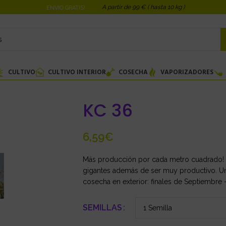
A partir de 99 € ( hasta 10 kg )
ENVIO GRATIS!
CULTIVO
CULTIVO INTERIOR
COSECHA
VAPORIZADORES
KC 36
€
Más producción por cada metro cuadrado! 
gigantes además de ser muy productivo. Un
cosecha en exterior: finales de Septiembre –
SEMILLAS