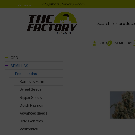
info@thcfactorygrow.com
contacto
CBD
SEMILLAS
CBD
SEMILLAS
Feminizadas
Barney´s Farm
Sweet Seeds
Ripper Seeds
Dutch Passion
Advanced seeds
DNA Genetics
Positronics