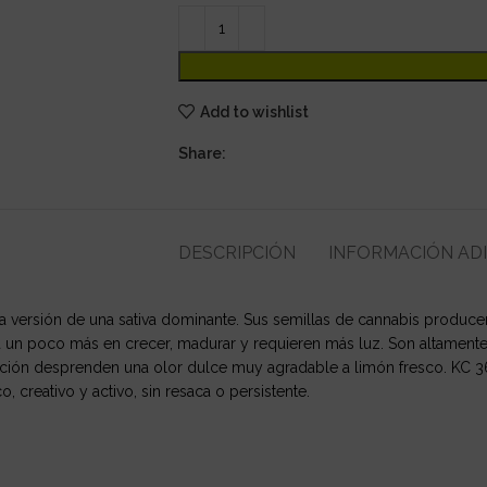
Add to wishlist
Share:
DESCRIPCIÓN
INFORMACIÓN AD
a versión de una sativa dominante. Sus semillas de cannabis producen 
 un poco más en crecer, madurar y requieren más luz. Son altamentere
ción desprenden una olor dulce muy agradable a limón fresco. KC 
o, creativo y activo, sin resaca o persistente.