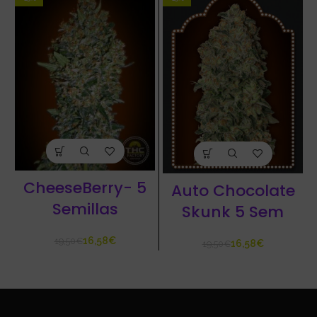
CheeseBerry- 5
Auto Chocolate
Semillas
Skunk 5 Sem
16,58
€
19,50
€
16,58
€
19,50
€