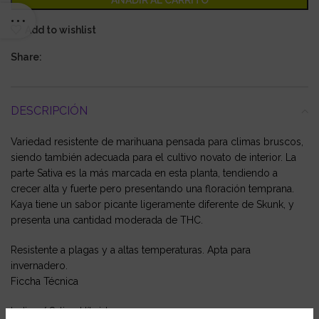
AÑADIR AL CARRITO
Add to wishlist
Share:
DESCRIPCIÓN
Variedad resistente de marihuana pensada para climas bruscos,
siendo también adecuada para el cultivo novato de interior. La
parte Sativa es la más marcada en esta planta, tendiendo a
crecer alta y fuerte pero presentando una floración temprana.
Kaya tiene un sabor picante ligeramente diferente de Skunk, y
presenta una cantidad moderada de THC.
Resistente a plagas y a altas temperaturas. Apta para
invernadero.
Ficcha Técnica
Indica / Sativa: Híbrido