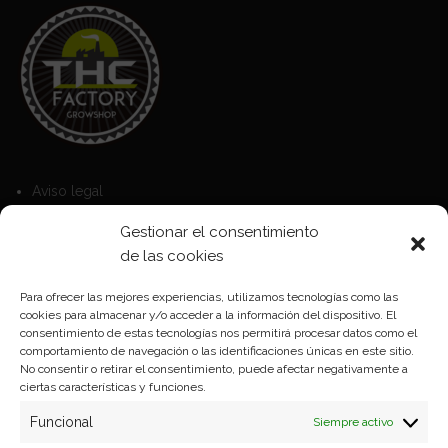
Aviso legal
Política de Cookies
Gestionar el consentimiento
Política de privacidad
de las cookies
Para ofrecer las mejores experiencias, utilizamos tecnologías como las
cookies para almacenar y/o acceder a la información del dispositivo. El
Formas de pago
consentimiento de estas tecnologías nos permitirá procesar datos como el
comportamiento de navegación o las identificaciones únicas en este sitio.
Plazos y condiciones de envio
No consentir o retirar el consentimiento, puede afectar negativamente a
ciertas características y funciones.
Politica de devoluciones
Funcional
Siempre activo