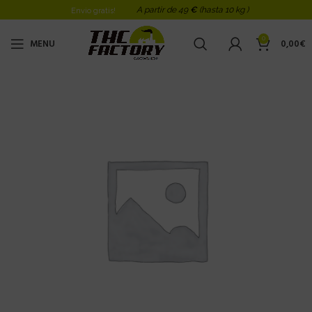
A partir de 49
€
(hasta 10 kg )
Envio gratis!
0
MENU
0,00
€