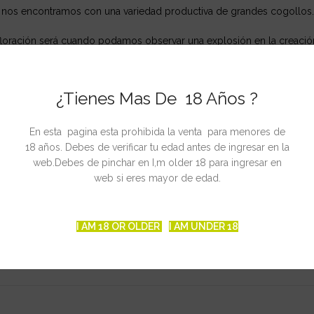
n nos encontramos con una variedad productiva de grandes cogollos.
 floración será cuando podamos observar una explosión en la creació
resina que crean sus flores junto a un olor y sabor típico californian
¿Tienes Mas De 18 Años ?
de diferentes concursos cannábicos a nivel internacional en el que 
En esta pagina esta prohibida la venta para menores de
18 años. Debes de verificar tu edad antes de ingresar en la
web.Debes de pinchar en I,m older 18 para ingresar en
web si eres mayor de edad.
anas
I AM 18 OR OLDER
I AM UNDER 18