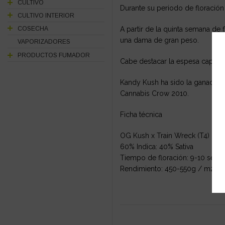
CULTIVO
Durante su periodo de floració
CULTIVO INTERIOR
A partir de la quinta semana de
COSECHA
una dama de gran peso.
VAPORIZADORES
PRODUCTOS FUMADOR
Cabe destacar la espesa capa de 
Kandy Kush ha sido la ganadora 
Cannabis Crow 2010.
Ficha técnica
OG Kush x Train Wreck (T4)
60% Indica: 40% Sativa
Tiempo de floración: 9-10 sem
Rendimiento: 450-550g / m2