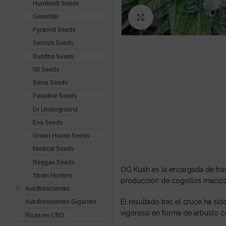
Humboldt Seeds
Genehtik
Click to enlarge
Pyramid Seeds
Serious Seeds
Buddha Seeds
00 Seeds
Sensi Seeds
Paradise Seeds
Dr Underground
Eva Seeds
Green House Seeds
Medical Seeds
Reggae Seeds
OG Kush es la encargada de tra
Strain Hunters
producción de cogollos macizos
Autoflorecientes
El resultado tras el cruce ha s
Autoflorecientes Gigantes
vigoroso en forma de arbusto c
Ricas en CBD