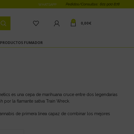
Pedidos/Consultas: 601 900 878
WHATSAPP
0
0,00
€
PRODUCTOS FUMADOR
tics es una cepa de marihuana cruce entre dos legendarias
 por la flamante sativa Train Wreck.
cannabis de primera línea capaz de combinar los mejores