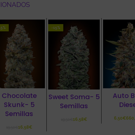
CIONADOS
15%
-15%
Chocolate
Auto B
Sweet Soma- 5
Skunk- 5
Dies
Semillas
Semillas
€
16,58
€
19,50
€
16,58
€
19,50
€