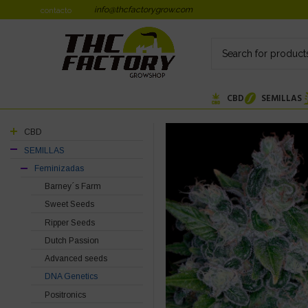
info@thcfactorygrow.com
contacto
CBD
SEMILLAS
CBD
SEMILLAS
Feminizadas
Barney´s Farm
Sweet Seeds
Ripper Seeds
Dutch Passion
Advanced seeds
DNA Genetics
Positronics