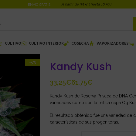
A partir de 99 € ( hasta 10 kg )
ENVIO GRATIS!
CULTIVO
CULTIVO INTERIOR
COSECHA
VAPORIZADORES
Kandy Kush
-5%
€
€
Kandy Kush de Reserva Privada de DNA Gene
variedades como son la mítica cepa Og Kush
El resultado obtenido fue una variedad de 
características de sus progenitoras.