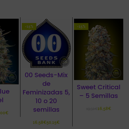
-15%
-15%
00 Seeds-Mix
de
Sweet Critical
lue
Feminizadas 5,
– 5 Semillas
el
10 o 20
semillas
16,58
€
19,50
€
€
€
€