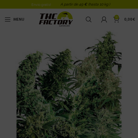
A partir de 49
€
(hasta 10 kg )
Envio gratis!
0
MENU
0,00
€