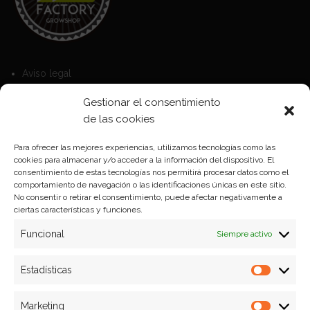
Aviso legal
Política de Cookies
Gestionar el consentimiento
Política de privacidad
de las cookies
Para ofrecer las mejores experiencias, utilizamos tecnologías como las
cookies para almacenar y/o acceder a la información del dispositivo. El
Formas de pago
consentimiento de estas tecnologías nos permitirá procesar datos como el
comportamiento de navegación o las identificaciones únicas en este sitio.
Plazos y condiciones de envio
No consentir o retirar el consentimiento, puede afectar negativamente a
ciertas características y funciones.
Politica de devoluciones
Funcional
Siempre activo
Estadísticas
Estadíst
Marketing