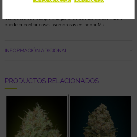
mayoría de las Indicas.
Cualquiera que busque una gama de buenas plantas madre
puede encontrar cosas asombrosas en Indoor Mix.
INFORMACIÓN ADICIONAL
PRODUCTOS RELACIONADOS