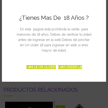
White strain: no
Medicinal: no
Efecto: high (edificante)
¿Tienes Mas De 18 Años ?
Floración en interior: 9 – 11 semanas
Cosecha en exterior: Octubre – Noviembre
En esta pagina esta prohibida la venta para
Producción: 350 – 450 (g/m² en SOG)
menores de 18 años. Debes de verificar tu edad
Sabor: afrutado / herbal
antes de ingresar en la web.Debes de pinchar
Altura: alto
en I,m older 18 para ingresar en web si eres
Indica / Sativa: Sativa dominante
mayor de edad.
INFORMACIÓN ADICIONAL
I AM 18 OR OLDER
I AM UNDER 18
PRODUCTOS RELACIONADOS
-36%