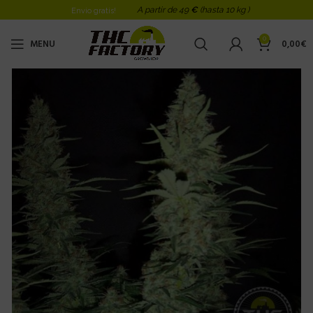
A partir de 49
€
(hasta 10 kg )
Envio gratis!
0
MENU
0,00
€