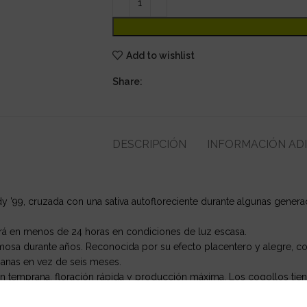
Add to wishlist
Share:
DESCRIPCIÓN
INFORMACIÓN AD
ndy ’99, cruzada con una sativa autofloreciente durante algunas gener
erá en menos de 24 horas en condiciones de luz escasa.
osa durante años. Reconocida por su efecto placentero y alegre, como
manas en vez de seis meses.
ón temprana, floración rápida y producción máxima. Los cogollos tie
 madurez desde algunas generaciones.