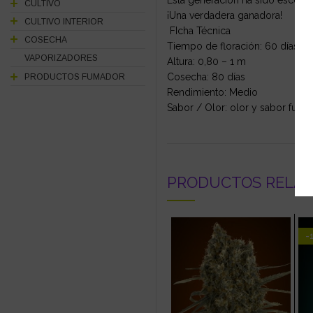
Esta generación ha sido escogi
CULTIVO
¡Una verdadera ganadora!
CULTIVO INTERIOR
FIcha Técnica
COSECHA
Tiempo de floración: 60 días
VAPORIZADORES
Altura: 0,80 – 1 m
Cosecha: 80 días
PRODUCTOS FUMADOR
Rendimiento: Medio
Sabor / Olor: olor y sabor fuert
PRODUCTOS RELA
-