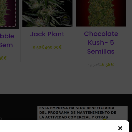
Chocolate
Jack Plant
bble
Kush- 5
 Sem
€
€
Semillas
58
€
16,58
€
19,50
€
io