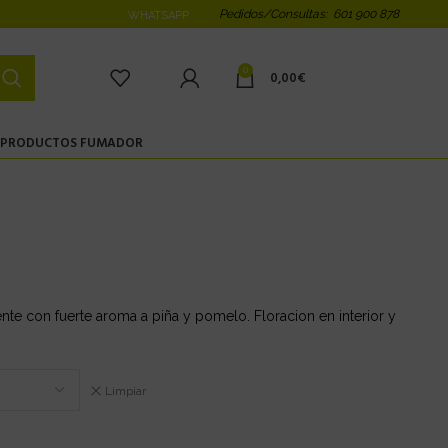
Pedidos/Consultas: 601 900 878
WHATSAPP
0
0,00
€
PRODUCTOS FUMADOR
ente con fuerte aroma a piña y pomelo. Floracion en interior y
Limpiar