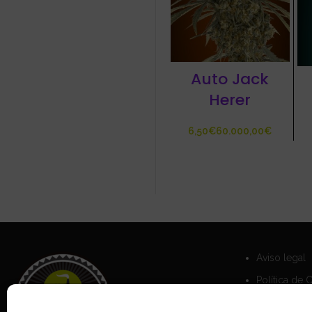
Auto Jack
Herer
€
€
Aviso legal
Política de 
Política de 