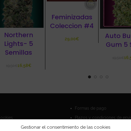
Feminizadas
Coleccion #4
Northern
Auto Bu
€
Lights- 5
Gum 5
Semillas
16,
19,50
€
16,58
€
19,50
€
Formas de pago
Cookies
Plazos y condiciones de env
privacidad
Politica de devoluciones
Gestionar el consentimiento de las cookies