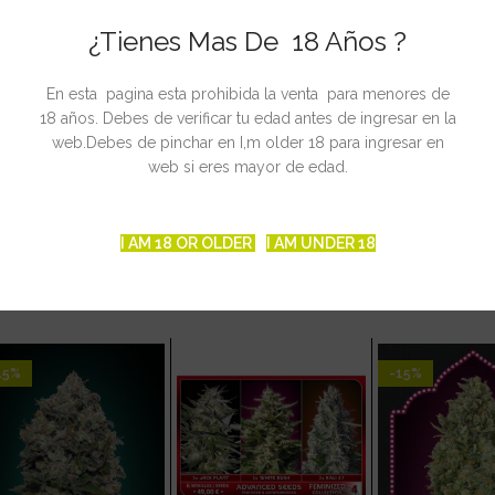
da considerando los fenotipos más bajos.
¿Tienes Mas De 18 Años ?
En esta pagina esta prohibida la venta para menores de
18 años. Debes de verificar tu edad antes de ingresar en la
web.Debes de pinchar en I,m older 18 para ingresar en
web si eres mayor de edad.
e cítricos, como a pomelo.
I AM 18 OR OLDER
I AM UNDER 18
CIONADOS
15%
-15%