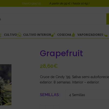
A partir de 99 € ( hasta 10 kg )
ENVIO GRATIS!
CULTIVO
CULTIVO INTERIOR
COSECHA
VAPORIZADORES
Grapefruit
€
Cruce de Cindy ’99, Sativa semi-autofloreci
exterior: 8 semanas. Interior – exterior.
SEMILLAS