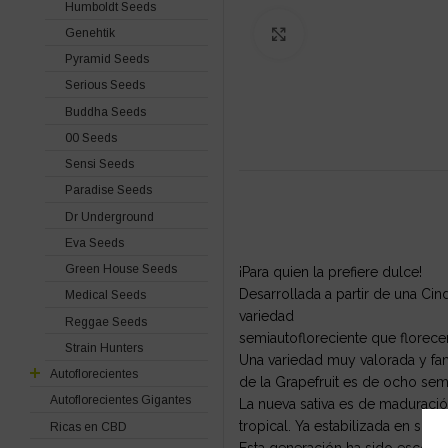
Humboldt Seeds
Genehtik
Click to enlarge
Pyramid Seeds
Serious Seeds
Buddha Seeds
00 Seeds
Sensi Seeds
Paradise Seeds
Dr Underground
Eva Seeds
Green House Seeds
¡Para quien la prefiere dulce!
Desarrollada a partir de una Ci
Medical Seeds
variedad
Reggae Seeds
semiautofloreciente que florec
Strain Hunters
Una variedad muy valorada y fam
Autoflorecientes
de la Grapefruit es de ocho se
Autoflorecientes Gigantes
La nueva sativa es de maduraci
tropical. Ya estabilizada en su
Ricas en CBD