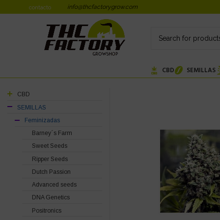
info@thcfactorygrow.com
contacto
CBD
SEMILLAS
CBD
SEMILLAS
Feminizadas
Barney´s Farm
Sweet Seeds
Ripper Seeds
Dutch Passion
Advanced seeds
DNA Genetics
Positronics