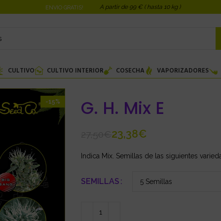
A partir de 99 € ( hasta 10 kg )
ENVIO GRATIS!
CULTIVO
CULTIVO INTERIOR
COSECHA
VAPORIZADORES
G. H. Mix E
-15%
23,38
€
27,50
€
Indica Mix. Semillas de las siguientes vari
SEMILLAS