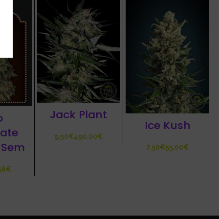
Jack Plant
o
Ice Kush
ate
€
€
 Sem
€
€
58
€