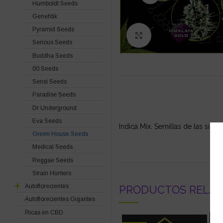
Humboldt Seeds
Genehtik
Pyramid Seeds
Click to enlarge
Serious Seeds
Buddha Seeds
00 Seeds
Sensi Seeds
Paradise Seeds
Dr Underground
Eva Seeds
Indica Mix. Semillas de las sig
Green House Seeds
Medical Seeds
Reggae Seeds
Strain Hunters
Autoflorecientes
PRODUCTOS RELA
Autoflorecientes Gigantes
Ricas en CBD