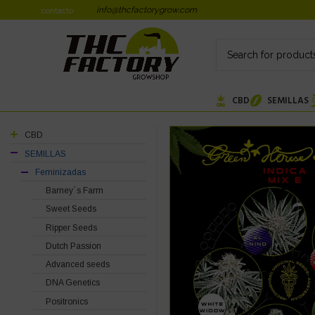
info@thcfactorygrow.com
contacto
CBD
SEMILLAS
CBD
SEMILLAS
Feminizadas
Barney´s Farm
Sweet Seeds
Ripper Seeds
Dutch Passion
Advanced seeds
DNA Genetics
Positronics