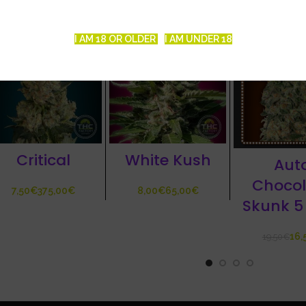
-15%
I AM 18 OR OLDER
I AM UNDER 18
Critical
White Kush
Aut
Chocol
€
€
€
€
Skunk 5
16,
19,50
€