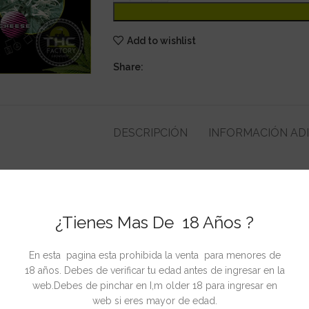
Add to wishlist
Share:
DESCRIPCIÓN
INFORMACIÓN AD
uientes variedades: Big Bang, El niño, White Widow, Himalaya Gold y C
¿Tienes Mas De 18 Años ?
En esta pagina esta prohibida la venta para menores de
CIONADOS
18 años. Debes de verificar tu edad antes de ingresar en la
web.Debes de pinchar en I,m older 18 para ingresar en
web si eres mayor de edad.