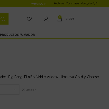
Pedidos/Consultas: 601 900 878
WHATSAPP
0
0,00
€
PRODUCTOS FUMADOR
edades: Big Bang, El niño, White Widow, Himalaya Gold y Cheese.
Limpiar