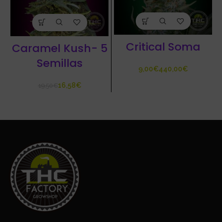
Critical Soma
Caramel Kush- 5
Semillas
€
€
16,58
€
19,50
€