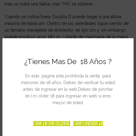
más se nutre una Sativa, más THC se obtiene.
Cuando se cultiva fuera, Double D puede llegar a una altura
máxima de hasta 4m. Dentro de las variedades sigue siendo de
un tamaño manejable de alrededor de 150 cm y, sin embargo,
puede producir unos 180 gr / planta de marihuana de la mejor
calidad. Tiene un efecto muy poderoso y sin embargo no te
deja con una resaca al día siguiente.
¿Tienes Mas De 18 Años ?
Ficha Técnica
Banco:KC Brains
En esta pagina esta prohibida la venta para
Tipos de semilla:Feminizada
menores de 18 años. Debes de verificar tu edad
Mod. Cultivo: Interior / Exterior
antes de ingresar en la web.Debes de pinchar
Fenotipo: sativa-indica
en I,m older 18 para ingresar en web si eres
Genotipo: Vikingo x Big Buds x KC 636
mayor de edad.
Floración interior: 9-12 semanas.
Cosecha exterior: Septiembre
Producción interior: 300gr/m2
I AM 18 OR OLDER
I AM UNDER 18
Producción exterior: 1500gr/planta
Altura exterior: Hasta 4m