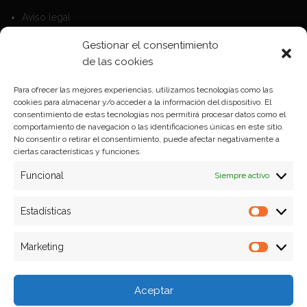
Aviso legal
Política de Cookies
Gestionar el consentimiento
Política de privacidad
de las cookies
Para ofrecer las mejores experiencias, utilizamos tecnologías como las
cookies para almacenar y/o acceder a la información del dispositivo. El
Formas de pago
consentimiento de estas tecnologías nos permitirá procesar datos como el
comportamiento de navegación o las identificaciones únicas en este sitio.
Plazos y condiciones de envio
No consentir o retirar el consentimiento, puede afectar negativamente a
ciertas características y funciones.
Politica de devoluciones
Funcional
Siempre activo
Estadísticas
Estadíst
Marketing
Marketi
Aceptar