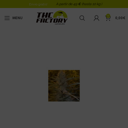
A partir de 49
€
(hasta 10 kg )
Envio gratis!
0
MENU
0,00
€