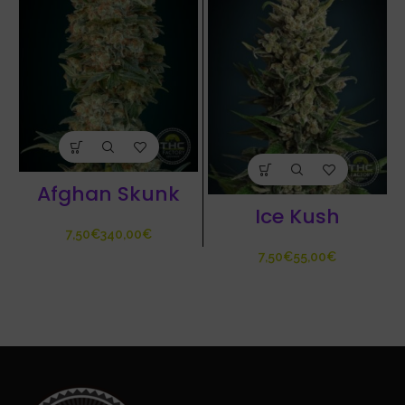
Afghan Skunk
Ice Kush
€
€
€
€