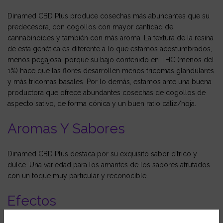
Dinamed CBD Plus produce cosechas más abundantes que su
predecesora, con cogollos con mayor cantidad de
cannabinoides y también con más aroma. La textura de la resina
de esta genética es diferente a lo que estamos acostumbrados,
menos pegajosa, porque su bajo contenido en THC (menos del
1%) hace que las flores desarrollen menos tricomas glandulares
y más tricomas basales. Por lo demás, estamos ante una buena
productora que ofrece abundantes cosechas de cogollos de
aspecto sativo, de forma cónica y un buen ratio cáliz/hoja.
Aromas Y Sabores
Dinamed CBD Plus destaca por su exquisito sabor cítrico y
dulce. Una variedad para los amantes de los sabores afrutados
con un toque muy particular y reconocible.
Efectos