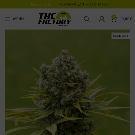
A partir de 49
€
(hasta 10 kg )
Envio gratis!
0
MENU
0,00
€
SOLD OUT