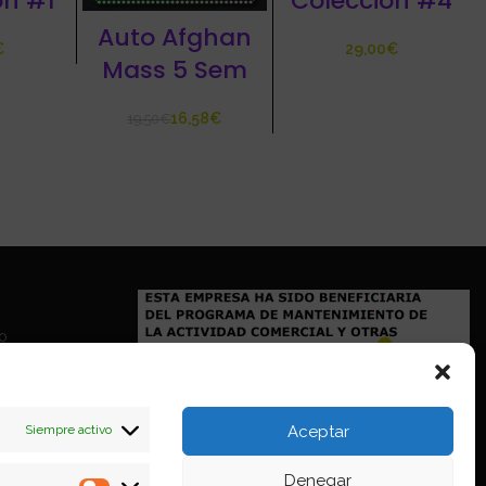
on #1
Coleccion #4
Auto Afghan
€
€
Mass 5 Sem
16,58
€
19,50
€
io
Siempre activo
Aceptar
Denegar