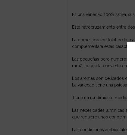
Es una variedad 100% sativa, s
Este retrocruzamiento entre do
La domesticación total de la ma
complementara estas característ
Las pequeñas pero numerosas br
mm2, lo que la convierte en un 
Los aromas son delicados con ma
La variedad tiene una psicoactiv
Tiene un rendimiento medio/alto
Las necesidades lumínicas son m
que requiere unos conocimientos
Las condiciones ambientales han