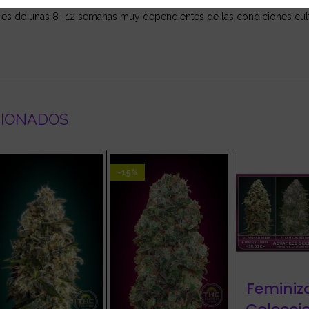
 es de unas 8 -12 semanas muy dependientes de las condiciones culti
CIONADOS
-15%
Feminiz