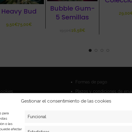
Colecci
Bubble Gum-
Heavy Bud
5 Semillas
€
€
16,58
€
19,50
€
Formas de pago
Cookies
Plazos y condiciones de env
privacidad
Politica de devoluciones
Gestionar el consentimiento de las cookies
s para
Funcional
estas
ón o las
, puede afectar