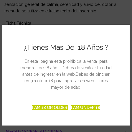
sensación general de calma, serenidad y alivio del dolor, a
menudo se utiliza en eltratamiento del insomnio.
Ficha Técnica
Banco:KC Brains
Tipos de semilla:Feminizada-regular
¿Tienes Mas De 18 Años ?
Mod. Cultivo: Interior / Exterior
Fenotipo: Sativa-indica
En esta pagina esta prohibida la venta para
Floración exterior: 8-11 semanas
menores de 18 años. Debes de verificar tu edad
Floración interior: 6-11 semanas.
antes de ingresar en la web.Debes de pinchar
Cosecha: Finales septiembre-octubre
en I,m older 18 para ingresar en web si eres
Producción interior: 500gr/m2
mayor de edad.
Producción exterior: 80gr/planta
Altura interior: 80 cm
Altura exterior: 2-2.5 m
THC: 20%
I AM 18 OR OLDER
I AM UNDER 18
INFORMACIÓN ADICIONAL