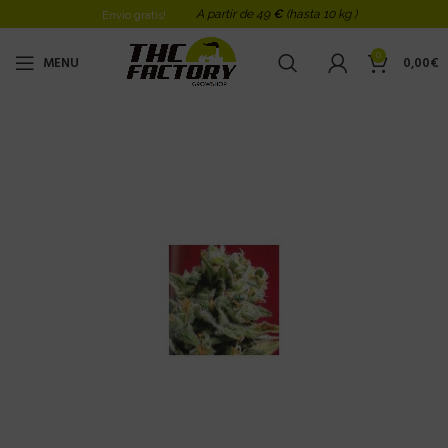
A partir de 49
€
(hasta 10 kg )
Envio gratis!
0
MENU
0,00
€