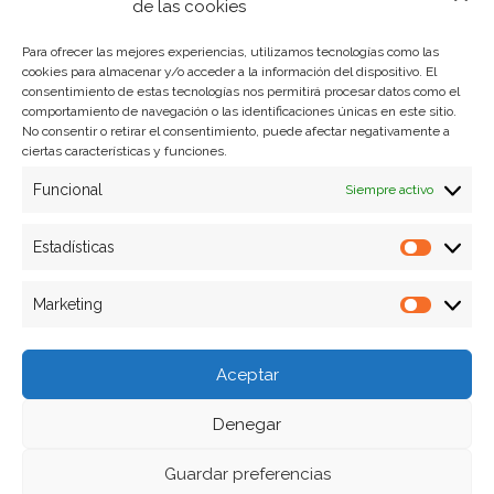
Política de privacidad
de las cookies
Para ofrecer las mejores experiencias, utilizamos tecnologías como las
cookies para almacenar y/o acceder a la información del dispositivo. El
Formas de pago
consentimiento de estas tecnologías nos permitirá procesar datos como el
comportamiento de navegación o las identificaciones únicas en este sitio.
Plazos y condiciones de envio
No consentir o retirar el consentimiento, puede afectar negativamente a
ciertas características y funciones.
Politica de devoluciones
Funcional
Siempre activo
Estadísticas
Estadíst
Marketing
Marketi
Aceptar
Denegar
Guardar preferencias