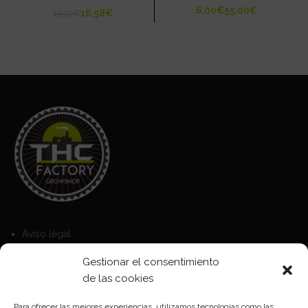
€
€
16,58
€
19,50
€
Aviso legal
Política de Cookies
Gestionar el consentimiento
Política de privacidad
de las cookies
Para ofrecer las mejores experiencias, utilizamos tecnologías como las