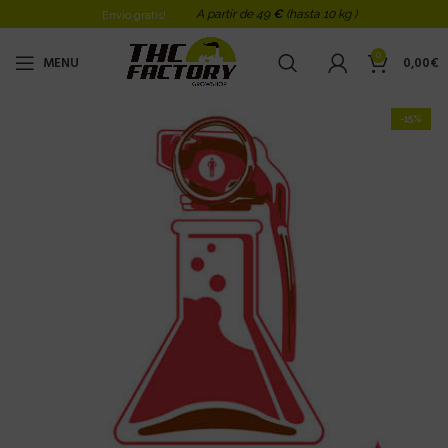
A partir de 49
€
(hasta 10 kg )
Envio gratis!
0
MENU
0,00
€
-15%