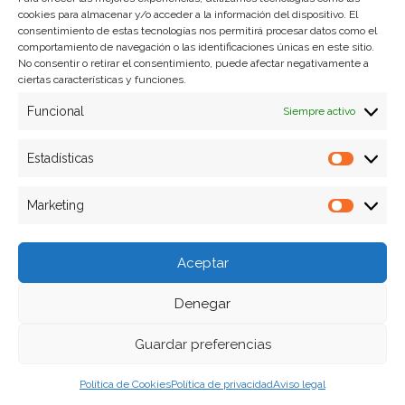
cookies para almacenar y/o acceder a la información del dispositivo. El
Formas de pago
consentimiento de estas tecnologías nos permitirá procesar datos como el
comportamiento de navegación o las identificaciones únicas en este sitio.
Plazos y condiciones de envio
No consentir o retirar el consentimiento, puede afectar negativamente a
ciertas características y funciones.
Politica de devoluciones
Funcional
Siempre activo
Estadísticas
Estadíst
Marketing
Marketi
Aceptar
Denegar
Guardar preferencias
Política de Cookies
Política de privacidad
Aviso legal