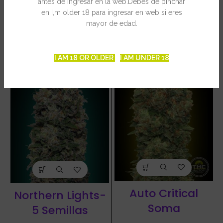
antes de ingresar en la web.Debes de pinchar
en I,m older 18 para ingresar en web si eres
PRODUCTOS RELACIONADOS
mayor de edad.
I AM 18 OR OLDER
I AM UNDER 18
-15%
Auto Critical
Northern Lights-
Soma
5 Semillas