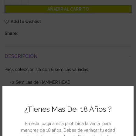
AÑADIR AL CARRITO
Add to wishlist
Share:
DESCRIPCIÓN
Pack coleccionista con 6 semillas variadas.
• 2 Semillas de HAMMER HEAD
• 2 Semillas de BLUE HELL
• 2 Semillas de WIHTE WIDOW
¿Tienes Mas De 18 Años ?
INFORMACIÓN ADICIONAL
En esta pagina esta prohibida la venta para
menores de 18 años. Debes de verificar tu edad