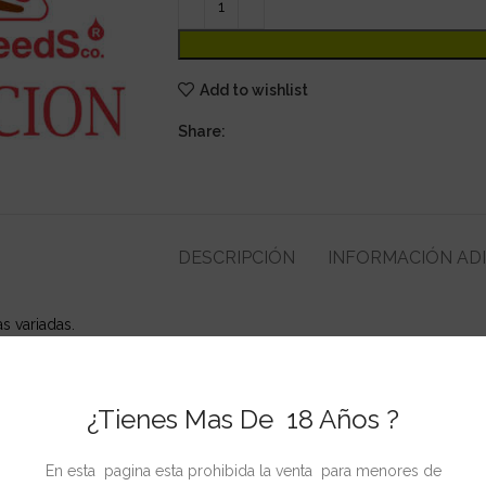
Add to wishlist
Share:
DESCRIPCIÓN
INFORMACIÓN AD
s variadas.
¿Tienes Mas De 18 Años ?
A
En esta pagina esta prohibida la venta para menores de