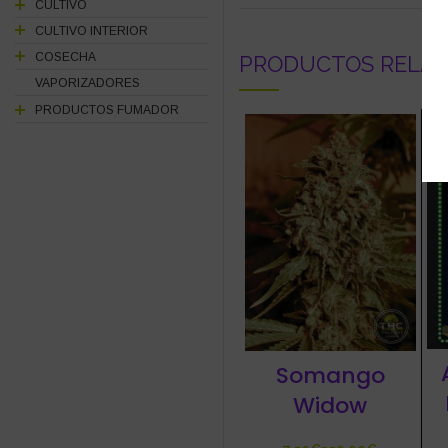
CULTIVO
CULTIVO INTERIOR
COSECHA
PRODUCTOS RELA
VAPORIZADORES
PRODUCTOS FUMADOR
-
Somango
Widow