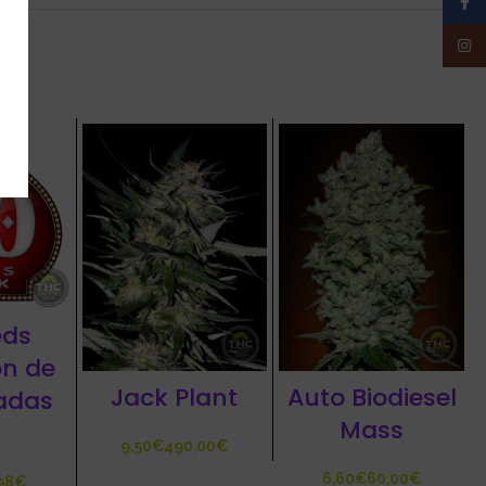
Face
Insta
eds
on de
Jack Plant
Auto Biodiesel
adas
Mass
€
€
€
€
98
€