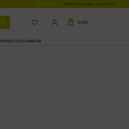
Pedidos/Consultas: 601 900 878
WHATSAPP
0
0,00
€
PRODUCTOS FUMADOR