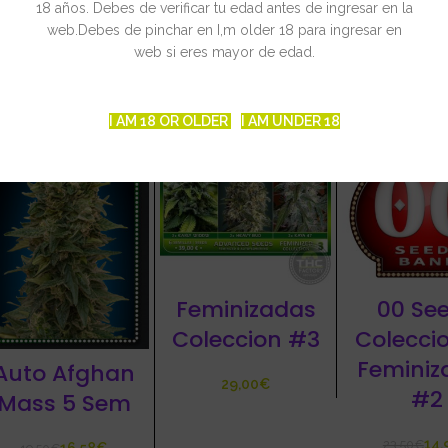
18 años. Debes de verificar tu edad antes de ingresar en la
web.Debes de pinchar en I,m older 18 para ingresar en
web si eres mayor de edad.
CIONADOS
I AM 18 OR OLDER
I AM UNDER 18
15%
-36%
Feminizadas
00 Se
Coleccion #3
Colecci
Feminiz
Auto Afghan
€
#2
Mass 5 Sem
14,
23,50
€
16,58
€