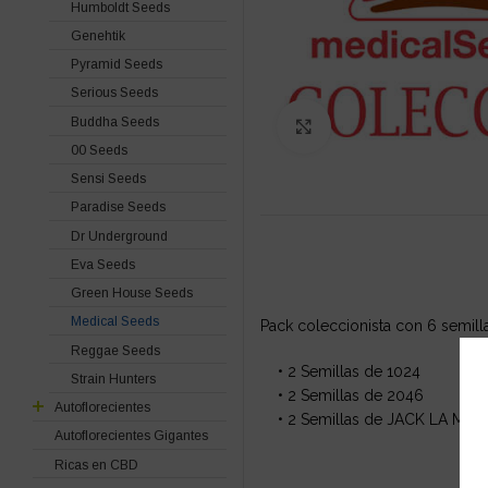
Humboldt Seeds
Genehtik
Pyramid Seeds
Serious Seeds
Buddha Seeds
Click to enlarge
00 Seeds
Sensi Seeds
Paradise Seeds
Dr Underground
Eva Seeds
Green House Seeds
Medical Seeds
Pack coleccionista con 6 semilla
Reggae Seeds
• 2 Semillas de 1024
Strain Hunters
• 2 Semillas de 2046
Autoflorecientes
• 2 Semillas de JACK LA MOT
Autoflorecientes Gigantes
Ricas en CBD