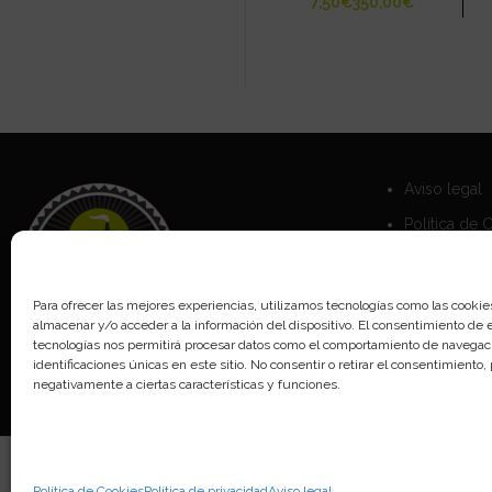
€
€
Aviso legal
Política de 
Política de 
Para ofrecer las mejores experiencias, utilizamos tecnologías como las cookie
almacenar y/o acceder a la información del dispositivo. El consentimiento de 
tecnologías nos permitirá procesar datos como el comportamiento de navegaci
identificaciones únicas en este sitio. No consentir o retirar el consentimiento
negativamente a ciertas características y funciones.
Política de Cookies
Política de privacidad
Aviso legal