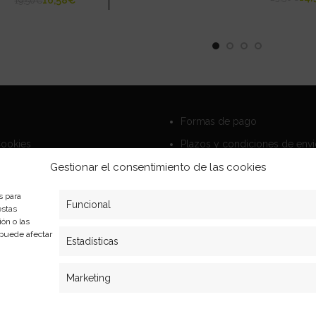
19,50
€
Formas de pago
Cookies
Plazos y condiciones de env
privacidad
Politica de devoluciones
Gestionar el consentimiento de las cookies
s para
Funcional
estas
ón o las
, puede afectar
Estadísticas
Marketing