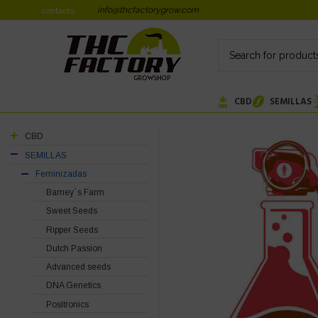
info@thcfactorygrow.com
contacto
CBD
SEMILLAS
CBD
SEMILLAS
Feminizadas
Barney´s Farm
Sweet Seeds
Ripper Seeds
Dutch Passion
Advanced seeds
DNA Genetics
Positronics