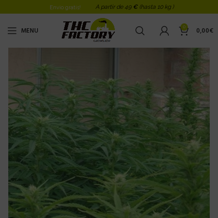
A partir de 49
€
(hasta 10 kg )
Envio gratis!
0
MENU
0,00
€