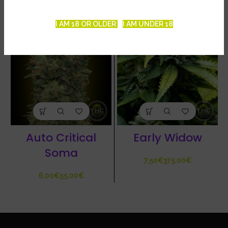
I AM 18 OR OLDER
I AM UNDER 18
Auto Critical
Early Widow
Soma
€
€
€
€