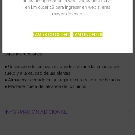
antes de ingresar en la web.Debes de pinchar
de doblar la dosificación durante un mes
en I,m older 18 para ingresar en web si eres
● En caso de que reutilicen planchas tratadas, duplicar la
mayor de edad.
dosificación durante 1-2 semanas
● No se ha de preparar más solución nutritiva de la que s e
piensa utilizar en 10 días
● No administrar simultáneamente con productos de peróxido
I AM 18 OR OLDER
I AM UNDER 18
de hidrógeno (H2O2)
Otras instrucciones
● Un exceso de fertilizantes puede afectar a la fertilidad del
suelo y a la calidad de las plantas
● Almacenar cerrado en un lugar oscuro y libre de heladas
● Mantener fuera del alcance de los niños
INFORMACIÓN ADICIONAL