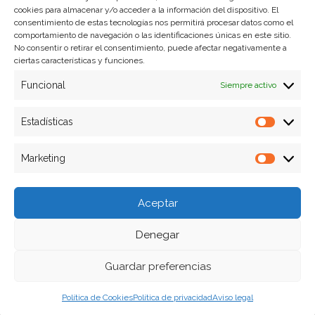
cookies para almacenar y/o acceder a la información del dispositivo. El
Formas de pago
consentimiento de estas tecnologías nos permitirá procesar datos como el
comportamiento de navegación o las identificaciones únicas en este sitio.
Plazos y condiciones de envio
No consentir o retirar el consentimiento, puede afectar negativamente a
ciertas características y funciones.
Politica de devoluciones
Funcional
Siempre activo
Estadísticas
Estadíst
Marketing
Marketi
Aceptar
Denegar
Guardar preferencias
Política de Cookies
Política de privacidad
Aviso legal