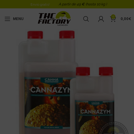
A partir de 49
€
(hasta 10 kg )
Envio gratis!
0
MENU
0,00
€