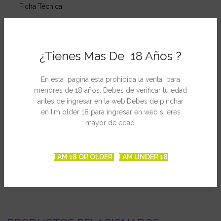
Ficha Técnica
Genética: Amnesia Haze, G-13, Super Silver Haze X Manga
Rosa S1
¿Tienes Mas De 18 Años ?
Sexo: Feminizada
Tipo: 90 % Sativa – 10 % Indica
En esta pagina esta prohibida la venta para
Tiempo de floración interior: 11 – 13 semanas
menores de 18 años. Debes de verificar tu edad
antes de ingresar en la web.Debes de pinchar
Cosecha en exterior: Principios de noviembre
en I,m older 18 para ingresar en web si eres
Efecto: Estimulante, psicodélica, espiritual
mayor de edad.
Olor: Picante, típico sabor Haze, muy fresco
I AM 18 OR OLDER
I AM UNDER 18
INFORMACIÓN ADICIONAL