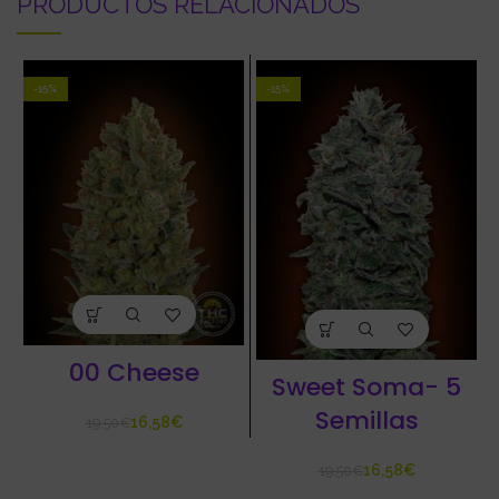
PRODUCTOS RELACIONADOS
-15%
-15%
00 Cheese
Sweet Soma- 5
Semillas
16,58
€
19,50
€
16,58
€
19,50
€