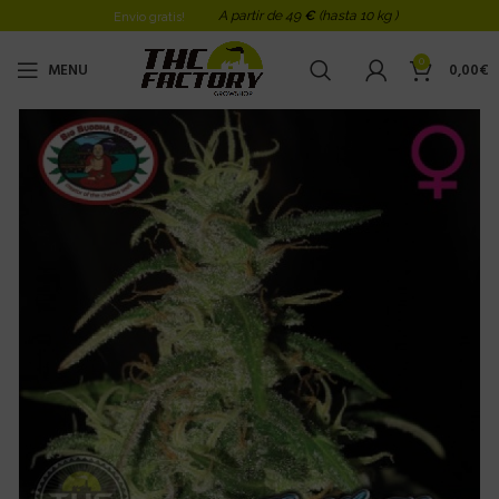
A partir de 49
€
(hasta 10 kg )
Envio gratis!
0
MENU
0,00
€