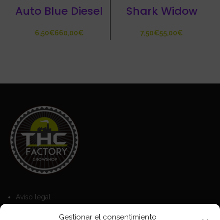
Auto Blue Diesel
Shark Widow
€
€
€
€
Aviso legal
Política de Cookies
Gestionar el consentimiento