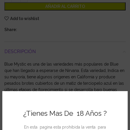
AÑADIR AL CARRITO
Add to wishlist
Share:
DESCRIPCIÓN
Blue Mystic es una de las variedades más populares de Blue
que han llegado a esperarse de Nirvana. Esta variedad, Indica en
su mayoría, tiene algunos orígenes en California y produce
pesados brotes cubiertos de un matiz de terciopelo azul en las
últimas etapas de florecimiento si se desarrolla bajo buenas
condiciones de crecimiento. Blue Mystic tiene un sabor
suavemente térreo, a veces como de bayas afrutadas, y larga
vida en estante. Prueba Blue Mystic, nuestra especial mezcla
¿Tienes Mas De 18 Años ?
Nirvana.
En esta pagina esta prohibida la venta para