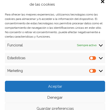
Política de privacidad
de las cookies
Para ofrecer las mejores experiencias, utilizamos tecnologías como las
cookies para almacenar y/o acceder a la información del dispositivo. El
Formas de pago
consentimiento de estas tecnologías nos permitirá procesar datos como el
comportamiento de navegación o las identificaciones únicas en este sitio.
Plazos y condiciones de envio
No consentir o retirar el consentimiento, puede afectar negativamente a
ciertas características y funciones.
Politica de devoluciones
Funcional
Siempre activo
Estadísticas
Estadíst
Marketing
Marketi
Aceptar
Denegar
Guardar preferencias