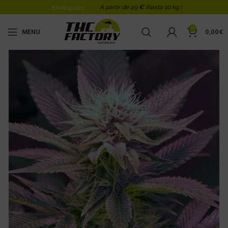
A partir de 49
€
(hasta 10 kg )
Envio gratis!
0
MENU
0,00
€