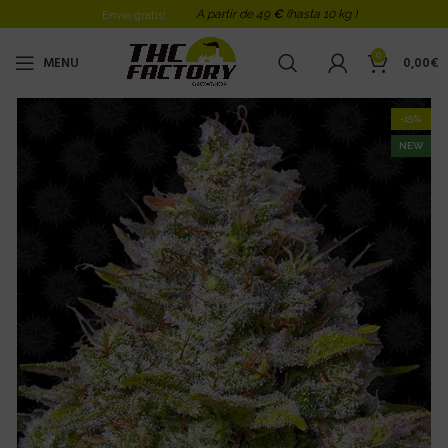
A partir de 49
€
(hasta 10 kg )
Envio gratis!
0
MENU
0,00
€
-15%
NEW