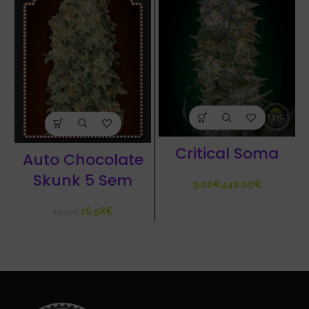
Critical Soma
Auto Chocolate
Skunk 5 Sem
€
€
16,58
€
19,50
€