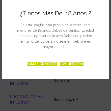
¿Tienes Mas De 18 Años ?
SEXO
Feminizada
En esta pagina esta prohibida la venta para
GENOTIPO
60% Indica / 40% Sativa
menores de 18 años. Debes de verificar tu edad
antes de ingresar en la web.Debes de pinchar
en I,m older 18 para ingresar en web si eres
Blueberry
x
Thin Mint Girl
CRUCE
Scout Cookies
mayor de edad.
CULTIVO
Interior y exterior
I AM 18 OR OLDER
I AM UNDER 18
RECOMENDADO
FLORACIÓN EN
63-70 días
INTERIOR
PRODUCCIÓN EN
2
600-700 g/m
INTERIOR