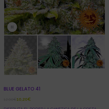
Click to enlarge
BLUE GELATO 41
10,20
€
12,00
€