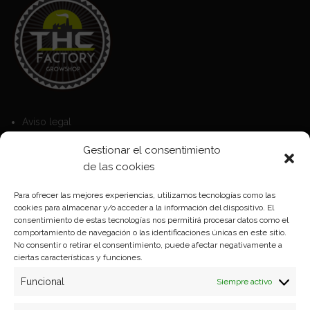
Aviso legal
Política de Cookies
Gestionar el consentimiento
Política de privacidad
de las cookies
Para ofrecer las mejores experiencias, utilizamos tecnologías como las
cookies para almacenar y/o acceder a la información del dispositivo. El
Formas de pago
consentimiento de estas tecnologías nos permitirá procesar datos como el
comportamiento de navegación o las identificaciones únicas en este sitio.
Plazos y condiciones de envio
No consentir o retirar el consentimiento, puede afectar negativamente a
ciertas características y funciones.
Politica de devoluciones
Funcional
Siempre activo