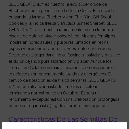
BLUE GELATO 41™ es nuestro nuevo súper cruce de
Blueberry con la génetica de la Costa Oeste. Fue creada
cruzando la famosa Blueberry con Thin Mint Girl Scout
Cookies y la Indica fresca y afrutada Sunset Sherbet. BLUE
GELATO 41™ te zambullirá rápidamente en una tranquila
piscina de potente placer psicodélico. Muchos fenotipos
mostrarán flores azules y púrpuras, untados en resina
espesa y exudando sabores cítricos, dulces y terrosos.
Deja que esta legendaria Indica fascine tu paladar y masajee
el dolor dejando pura satisfacción y placer. Aunque los
aromas de Gelato son maravillosamente embriagadores,
los efectos son generalmente lúcidos y energéticos. El
tiempo de floración es de 9 a 10 semanas; BLUE GELATO
41™ puede alcanzar hasta dos metros en exterior,
terminando normalmente en Octubre. ¡Espera un
rendimiento excepcional! Con una prefloración prolongada
puede entregar hasta 3 kg de asombrosos cogollos.
Características De Las Semillas De
Marihuana Blue Gelato 41