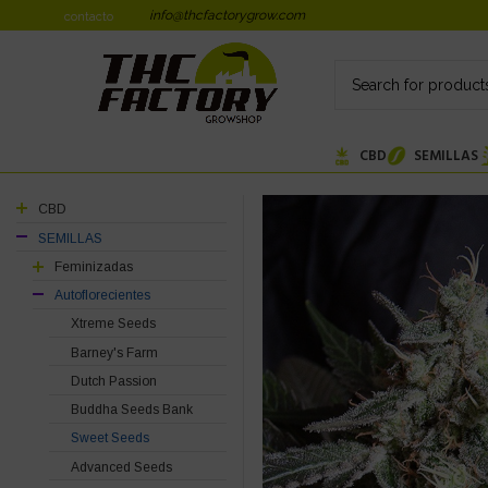
info@thcfactorygrow.com
contacto
CBD
SEMILLAS
CBD
SEMILLAS
Feminizadas
Autoflorecientes
Xtreme Seeds
Barney's Farm
Dutch Passion
Buddha Seeds Bank
Sweet Seeds
Advanced Seeds