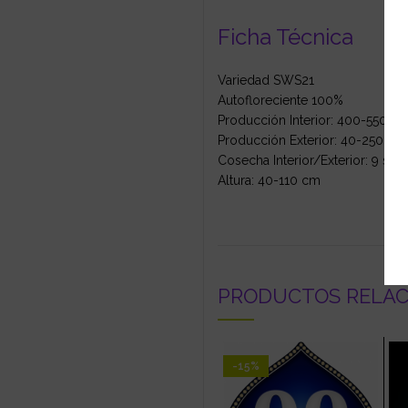
Ficha Técnica
Variedad SWS21
Autofloreciente 100%
Producción Interior: 400-550 g
Producción Exterior: 40-250 g/p
Cosecha Interior/Exterior: 9 se
Altura: 40-110 cm
PRODUCTOS RELA
-15%