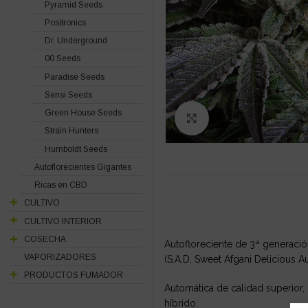
Pyramid Seeds
Positronics
Dr. Underground
00 Seeds
Paradise Seeds
Sensi Seeds
Green House Seeds
Click to enlarge
Strain Hunters
Humboldt Seeds
Autoflorecientes Gigantes
Ricas en CBD
CULTIVO
CULTIVO INTERIOR
COSECHA
Autofloreciente de 3ª generació
VAPORIZADORES
(S.A.D. Sweet Afgani Delicious A
PRODUCTOS FUMADOR
Automática de calidad superior,
híbrido.