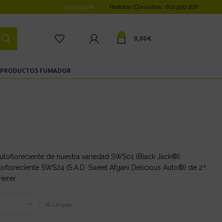
Pedidos/Consultas: 601 900 878
WHATSAPP
0
0,00
€
PRODUCTOS FUMADOR
autofloreciente de nuestra variedad SWS01 (Black Jack®).
tofloreciente SWS24 (S.A.D. Sweet Afgani Delicious Auto®) de 2ª
Herer.
Limpiar