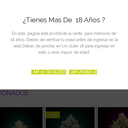
¿Tienes Mas De 18 Años ?
En esta pagina esta prohibida la venta para menores de
/m2
18 años. Debes de verificar tu edad antes de ingresar en la
lanta
web.Debes de pinchar en I,m older 18 para ingresar en
manas desde la germinación
web si eres mayor de edad.
I AM 18 OR OLDER
I AM UNDER 18
CIONADOS
-15%