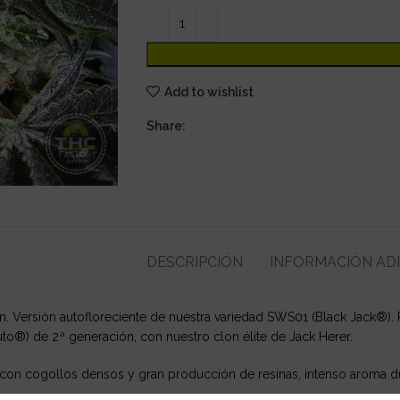
Add to wishlist
Share:
DESCRIPCIÓN
INFORMACIÓN AD
n. Versión autofloreciente de nuestra variedad SWS01 (Black Jack®).
uto®) de 2ª generación, con nuestro clon élite de Jack Herer.
 con cogollos densos y gran producción de resinas, intenso aroma dulc