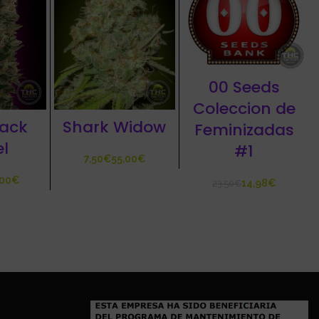
00 Seeds
Coleccion de
lack
Shark Widow
Feminizadas
el
#1
€
€
€
14,98
€
23,50
€