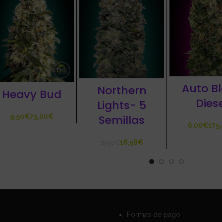
Auto B
Northern
Heavy Bud
Dies
Lights- 5
€
€
Semillas
€
16,58
€
19,50
€
Formas de pago