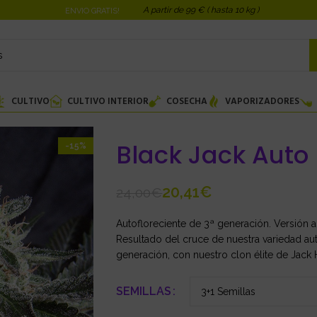
A partir de 99 € ( hasta 10 kg )
ENVIO GRATIS!
CULTIVO
CULTIVO INTERIOR
COSECHA
VAPORIZADORES
Black Jack Auto
-15%
20,41
€
24,00
€
Autofloreciente de 3ª generación. Versión 
Resultado del cruce de nuestra variedad au
generación, con nuestro clon élite de Jack 
SEMILLAS