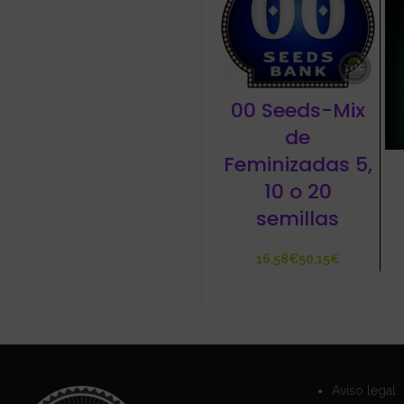
00 Seeds-Mix
de
Feminizadas 5,
10 o 20
semillas
€
€
Aviso legal