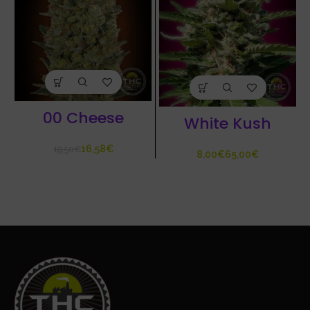
00 Cheese
White Kush
16,58
€
19,50
€
€
€