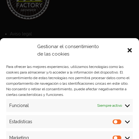
Aviso legal
Política de Cookies
Gestionar el consentimiento
Política de privacidad
de las cookies
Para ofrecer las mejores experiencias, utilizamos tecnologías como las
cookies para almacenar y/o acceder a la información del dispositivo. El
Formas de pago
consentimiento de estas tecnologías nos permitirá procesar datos como el
comportamiento de navegación o las identificaciones únicas en este sitio.
Plazos y condiciones de envio
No consentir o retirar el consentimiento, puede afectar negativamente a
ciertas características y funciones.
Politica de devoluciones
Funcional
Siempre activo
Estadísticas
Estadíst
Marketing