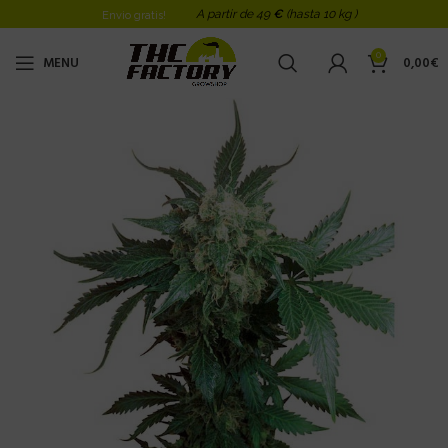
A partir de 49
€
(hasta 10 kg )
Envio gratis!
0
MENU
0,00
€