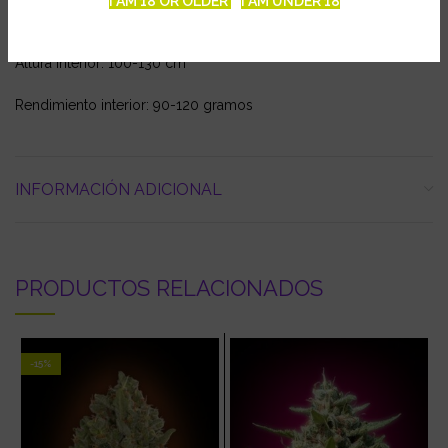
I AM 18 OR OLDER
I AM UNDER 18
Floración interior: 50 días
Altura interior: 100-130 cm
Rendimiento interior: 90-120 gramos
INFORMACIÓN ADICIONAL
PRODUCTOS RELACIONADOS
-15%