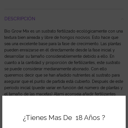
DESCRIPCIÓN
Bio Grow Mix es un sustrato fertilizado ecológicamente con una
textura bien aireada y libre de hongos nocivos. Esto hace que
sea una excelente base para la fase de crecimiento. Las plantas
pueden enraizarse en él directamente desde la fase inicial y
desarrollar su tamaño considerablemente debido a ello. En
cuanto a la cantidad y proporción de fertilizantes, este sustrato
se puede considerar medianamente abonado. Con ello
queremos decir que se han añadido nutrientes al sustrato para
asegurar que el punto de partida está cubierto. Después de este
período inicial (puede variar en función del número de plantas y
el tamaño de las macetas) Atami aconseja añadir fertilizantes
líquidos a los cultivos para obtener resultados óptimos.
EC: 1,25 – 1,50
¿Tienes Mas De 18 Años ?