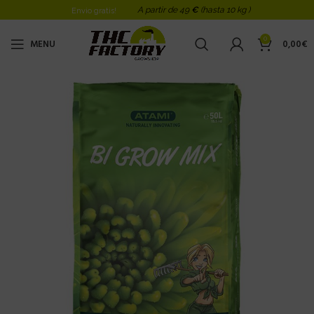
A partir de 49
€
(hasta 10 kg )
Envio gratis!
0
MENU
0,00
€