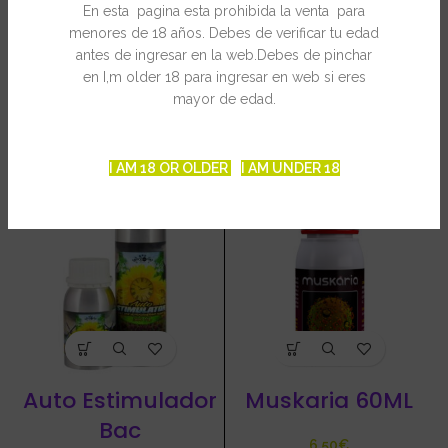
En esta pagina esta prohibida la venta para
INFORMACIÓN ADICIONAL
menores de 18 años. Debes de verificar tu edad
antes de ingresar en la web.Debes de pinchar
en I,m older 18 para ingresar en web si eres
mayor de edad.
PRODUCTOS RELACIONADOS
I AM 18 OR OLDER
I AM UNDER 18
Auto Estimulador
Muskaria 60ML
Bac
€