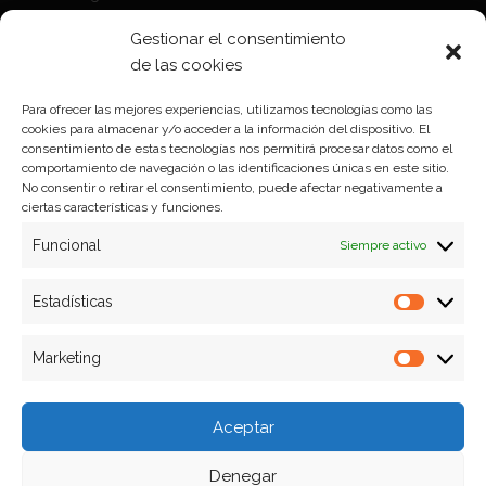
Política de Cookies
Gestionar el consentimiento
Política de privacidad
de las cookies
Para ofrecer las mejores experiencias, utilizamos tecnologías como las
cookies para almacenar y/o acceder a la información del dispositivo. El
Formas de pago
consentimiento de estas tecnologías nos permitirá procesar datos como el
comportamiento de navegación o las identificaciones únicas en este sitio.
Plazos y condiciones de envio
No consentir o retirar el consentimiento, puede afectar negativamente a
ciertas características y funciones.
Politica de devoluciones
Funcional
Siempre activo
Estadísticas
Estadíst
Marketing
Marketi
Aceptar
Denegar