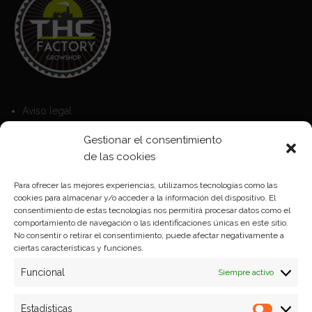
Aviso legal
Política de Cookies
Gestionar el consentimiento
Política de privacidad
de las cookies
Para ofrecer las mejores experiencias, utilizamos tecnologías como las
cookies para almacenar y/o acceder a la información del dispositivo. El
Formas de pago
consentimiento de estas tecnologías nos permitirá procesar datos como el
comportamiento de navegación o las identificaciones únicas en este sitio.
Plazos y condiciones de envio
No consentir o retirar el consentimiento, puede afectar negativamente a
ciertas características y funciones.
Politica de devoluciones
Funcional
Siempre activo
Estadísticas