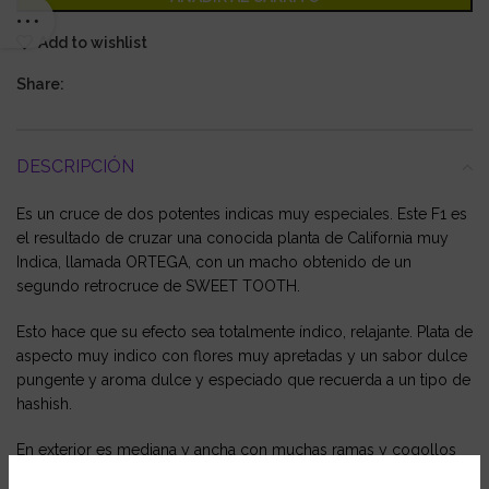
Add to wishlist
Share:
DESCRIPCIÓN
Es un cruce de dos potentes indicas muy especiales. Este F1 es
el resultado de cruzar una conocida planta de California muy
Indica, llamada ORTEGA, con un macho obtenido de un
segundo retrocruce de SWEET TOOTH.
Esto hace que su efecto sea totalmente índico, relajante. Plata de
aspecto muy indico con flores muy apretadas y un sabor dulce
pungente y aroma dulce y especiado que recuerda a un tipo de
hashish.
En exterior es mediana y ancha con muchas ramas y cogollos
apretados.