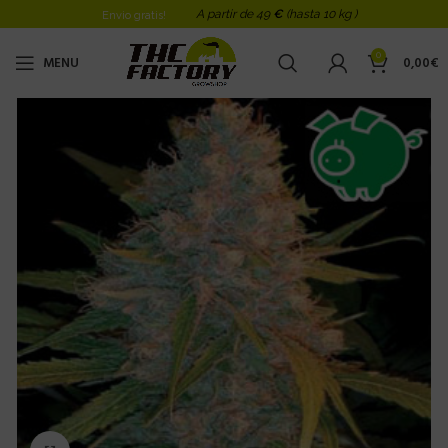
A partir de 49
€
(hasta 10 kg )
Envio gratis!
0
MENU
0,00
€