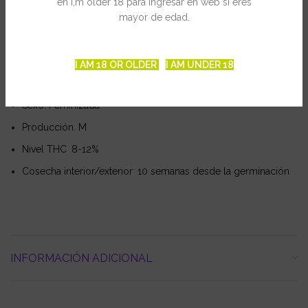
en I,m older 18 para ingresar en web si eres
Polarlight #3, una excelente combinación de sabor, rendimiento,
mayor de edad.
potencia y facilidad de cultivo.
Ficha Técnica
I AM 18 OR OLDER
I AM UNDER 18
Genética: Dutch Haze x Sativa Automática
Sexo: Feminizada
Producción: M
Nivel THC: 8-12%
Cosecha interior/exterior: 10 semanas desde la germinación
INFORMACIÓN ADICIONAL