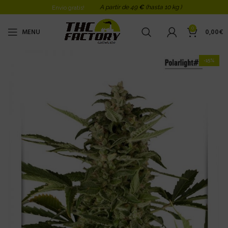
A partir de 49
€
(hasta 10 kg )
Envio gratis!
0
MENU
0,00
€
-15%