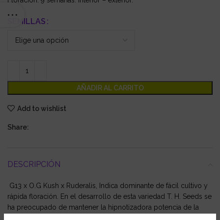
Floración: 9 semanas. Interior – exterior.
SEMILLAS
AÑADIR AL CARRITO
Add to wishlist
Share:
DESCRIPCIÓN
G13 x O.G Kush x Ruderalis, Indica dominante de fácil cultivo y
rápida floración. En el desarrollo de esta variedad T. H. Seeds se
ha preocupado de mantener la hipnotizadora potencia de la
MK-Ultra original y su característico aroma a coníferas.