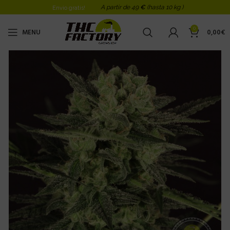
A partir de 49
€
(hasta 10 kg )
Envio gratis!
0
MENU
0,00
€