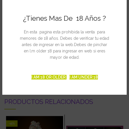
Floración: 9 semanas. Interior – exterior.
¿Tienes Mas De 18 Años ?
Tipo: Indica dominante
Altura interior: 75 cm
Cosecha interior: 50 gr por planta
En esta pagina esta prohibida la venta para
Floración: 9 semanas
menores de 18 años. Debes de verificar tu edad
Altura exterior: 100 – 125 cm
antes de ingresar en la web.Debes de pinchar
Cosecha exterior: 150 gr por planta
en I,m older 18 para ingresar en web si eres
mayor de edad.
INFORMACIÓN ADICIONAL
I AM 18 OR OLDER
I AM UNDER 18
PRODUCTOS RELACIONADOS
-15%