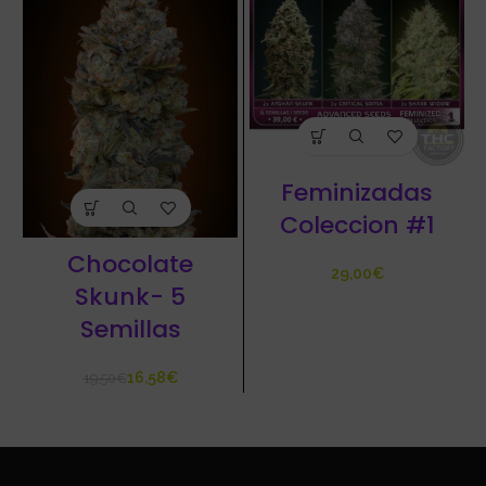
Feminizadas
Coleccion #1
Chocolate
€
Skunk- 5
Semillas
16,58
€
19,50
€