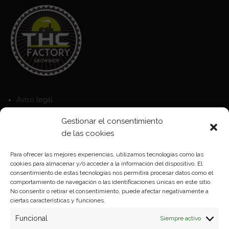
Aviso legal
Política de Cookies
Gestionar el consentimiento
Política de privacidad
de las cookies
Para ofrecer las mejores experiencias, utilizamos tecnologías como las
cookies para almacenar y/o acceder a la información del dispositivo. El
Formas de pago
consentimiento de estas tecnologías nos permitirá procesar datos como el
comportamiento de navegación o las identificaciones únicas en este sitio.
Plazos y condiciones de envio
No consentir o retirar el consentimiento, puede afectar negativamente a
ciertas características y funciones.
Politica de devoluciones
Funcional
Siempre activo