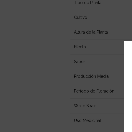
Tipo de Planta
Cultivo
Altura de la Planta
Efecto
Sabor
Producción Media
Período de Floración
White Strain
Uso Medicinal