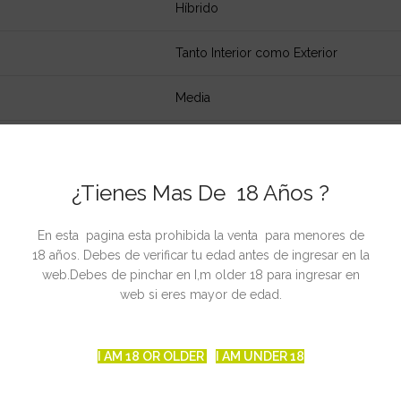
Híbrido
Tanto Interior como Exterior
Media
Subidón (Embriaguez y Efecto Cerebra
¿Tienes Mas De 18 Años ?
Dulce, Suave
400 – 500 g/m² en SOG
En esta pagina esta prohibida la venta para menores de
18 años. Debes de verificar tu edad antes de ingresar en la
web.Debes de pinchar en I,m older 18 para ingresar en
7 – 9 semanas
web si eres mayor de edad.
Si
I AM 18 OR OLDER
I AM UNDER 18
No