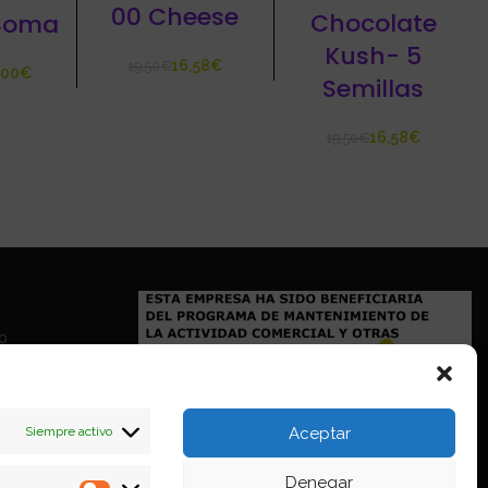
00 Cheese
Chocolate
 Soma
Kush- 5
16,58
€
19,50
€
€
Semillas
16,58
€
19,50
€
io
Siempre activo
Aceptar
Denegar