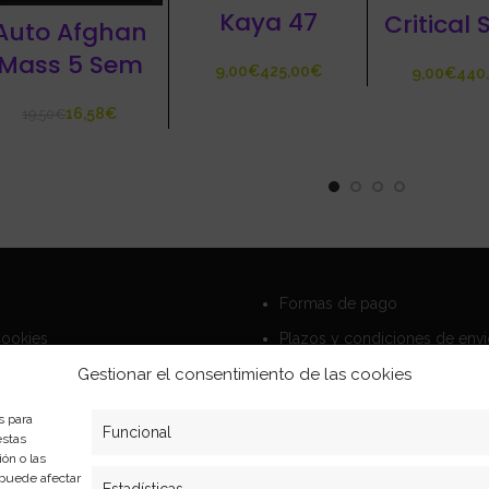
Kaya 47
Critical
Auto Afghan
Mass 5 Sem
€
€
€
16,58
€
19,50
€
Formas de pago
Cookies
Plazos y condiciones de env
privacidad
Politica de devoluciones
Gestionar el consentimiento de las cookies
s para
Funcional
estas
ón o las
, puede afectar