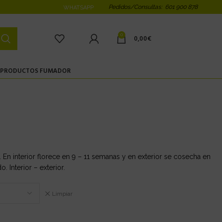
Pedidos/Consultas: 601 900 878
WHATSAPP
0
0,00
€
PRODUCTOS FUMADOR
 En interior florece en 9 – 11 semanas y en exterior se cosecha en
 Interior – exterior.
Limpiar