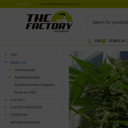
info@thcfactorygrow.com
contacto
CBD
SEMILLAS
CBD
SEMILLAS
Feminizadas
Autoflorecientes
Autoflorecientes Gigantes
Ricas en CBD
CULTIVO
CULTIVO INTERIOR
COSECHA
VAPORIZADORES