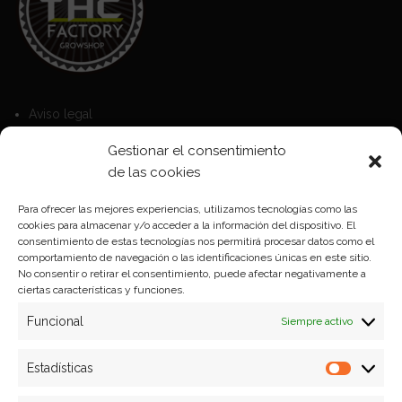
Aviso legal
Política de Cookies
Gestionar el consentimiento
Política de privacidad
de las cookies
Para ofrecer las mejores experiencias, utilizamos tecnologías como las
cookies para almacenar y/o acceder a la información del dispositivo. El
Formas de pago
consentimiento de estas tecnologías nos permitirá procesar datos como el
comportamiento de navegación o las identificaciones únicas en este sitio.
Plazos y condiciones de envio
No consentir o retirar el consentimiento, puede afectar negativamente a
ciertas características y funciones.
Politica de devoluciones
Funcional
Siempre activo
Estadísticas
Estadíst