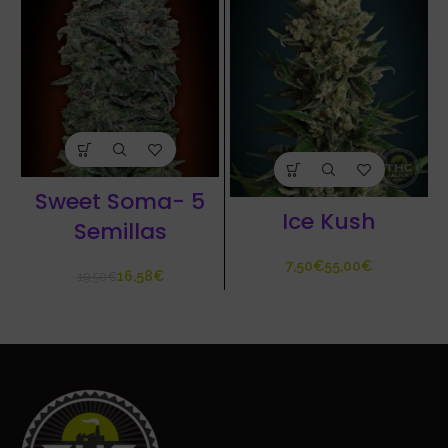
Sweet Soma- 5
Ice Kush
Semillas
€
€
16,58
€
19,50
€