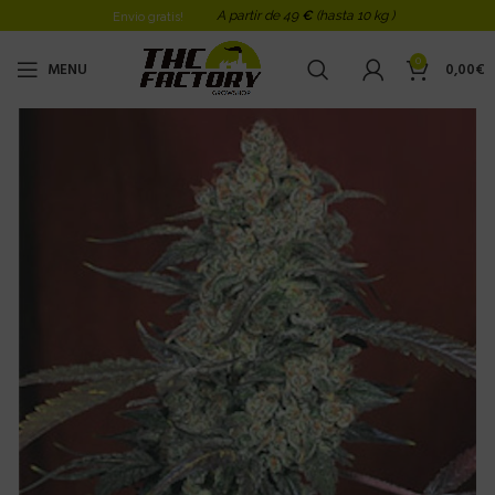
A partir de 49
€
(hasta 10 kg )
Envio gratis!
0
MENU
0,00
€