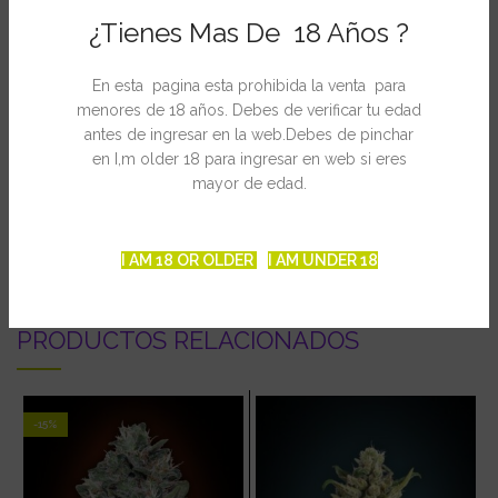
cultivar.
¿Tienes Mas De 18 Años ?
Muy potente, un efecto duradero y placentero. Un test realizado
En esta pagina esta prohibida la venta para
por un laboratorio independiente en la Cannabis Cup 1999
menores de 18 años. Debes de verificar tu edad
mostró un 21.5% de THC, el porcentaje más alto ese año. Planta
antes de ingresar en la web.Debes de pinchar
medicinal.
en I,m older 18 para ingresar en web si eres
mayor de edad.
INFORMACIÓN ADICIONAL
I AM 18 OR OLDER
I AM UNDER 18
PRODUCTOS RELACIONADOS
-15%