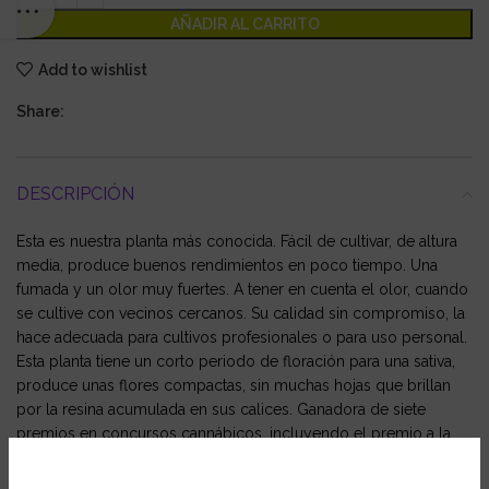
AÑADIR AL CARRITO
Add to wishlist
Share:
DESCRIPCIÓN
Esta es nuestra planta más conocida. Fácil de cultivar, de altura
media, produce buenos rendimientos en poco tiempo. Una
fumada y un olor muy fuertes. A tener en cuenta el olor, cuando
se cultive con vecinos cercanos. Su calidad sin compromiso, la
hace adecuada para cultivos profesionales o para uso personal.
Esta planta tiene un corto periodo de floración para una sativa,
produce unas flores compactas, sin muchas hojas que brillan
por la resina acumulada en sus calices. Ganadora de siete
premios en concursos cannábicos, incluyendo el premio a la
mejor sativa en la High Times Cannabis Cup 1999, lo que
demuestra que es la favorita de muchos para fumar y para