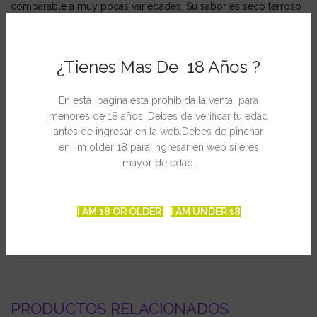
comparable a muy pocas variedades. Su sabor es seco terroso
con reminiscencias al musgo.
Ficha Técnica
¿Tienes Mas De 18 Años ?
Genética: Brasil x India
En esta pagina esta prohibida la venta para
Floración exterior: finales septiembre, primeros de octubre
menores de 18 años. Debes de verificar tu edad
Floración interior: 52-58 Días
antes de ingresar en la web.Debes de pinchar
en I,m older 18 para ingresar en web si eres
Producción: 400/450 gr/m2
mayor de edad.
I AM 18 OR OLDER
I AM UNDER 18
INFORMACIÓN ADICIONAL
PRODUCTOS RELACIONADOS