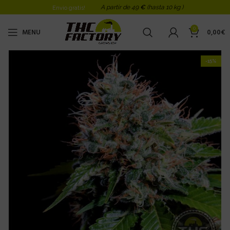
A partir de 49
€
(hasta 10 kg )
Envio gratis!
0
MENU
0,00
€
-15%