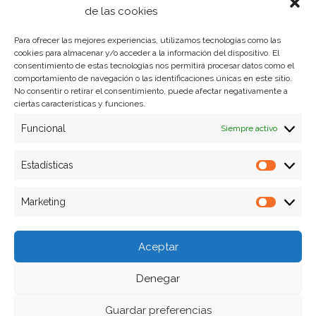
Política de privacidad
de las cookies
Para ofrecer las mejores experiencias, utilizamos tecnologías como las
cookies para almacenar y/o acceder a la información del dispositivo. El
Formas de pago
consentimiento de estas tecnologías nos permitirá procesar datos como el
comportamiento de navegación o las identificaciones únicas en este sitio.
Plazos y condiciones de envio
No consentir o retirar el consentimiento, puede afectar negativamente a
ciertas características y funciones.
Politica de devoluciones
Funcional
Siempre activo
Estadísticas
Estadíst
Marketing
Marketi
Aceptar
Denegar
Guardar preferencias