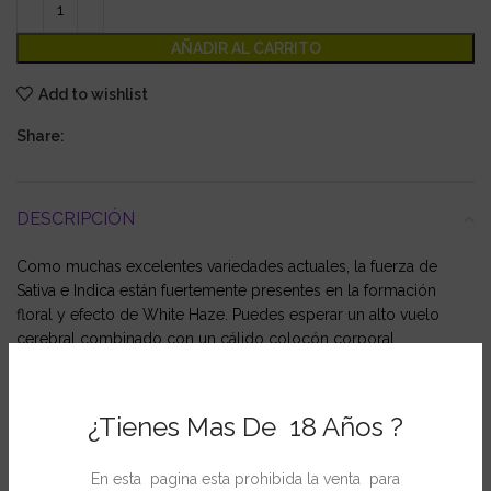
AÑADIR AL CARRITO
Add to wishlist
Share:
DESCRIPCIÓN
Como muchas excelentes variedades actuales, la fuerza de
Sativa e Indica están fuertemente presentes en la formación
floral y efecto de White Haze. Puedes esperar un alto vuelo
cerebral combinado con un cálido colocón corporal.
White Haze crece con grandes colas propias de Sativa, densas
por su influencia Indica, cubiertas con glándulas claras de
¿Tienes Mas De 18 Años ?
resina.
En esta pagina esta prohibida la venta para