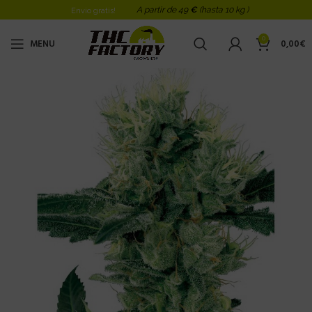
A partir de 49
€
(hasta 10 kg )
Envio gratis!
0
MENU
0,00
€