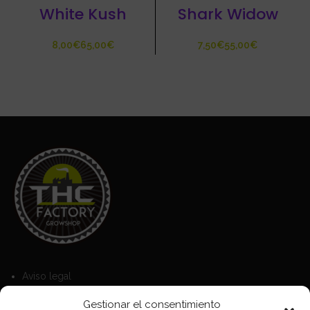
White Kush
Shark Widow
€
€
€
€
Aviso legal
Política de Cookies
Gestionar el consentimiento