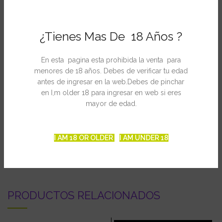
Ficha Técnica
White strain: Si
¿Tienes Mas De 18 Años ?
Medicinal: Si
Efecto: High (edificante), pero stoned (relajante)
En esta pagina esta prohibida la venta para
Duración de la floración: 8 – 10 semanas
menores de 18 años. Debes de verificar tu edad
Producción: 400 – 500 (g/m² in SOG)
antes de ingresar en la web.Debes de pinchar
Sabor: hierbas / pino
en I,m older 18 para ingresar en web si eres
Altura: media
mayor de edad.
Indica / Sativa: híbrido
I AM 18 OR OLDER
I AM UNDER 18
INFORMACIÓN ADICIONAL
PRODUCTOS RELACIONADOS