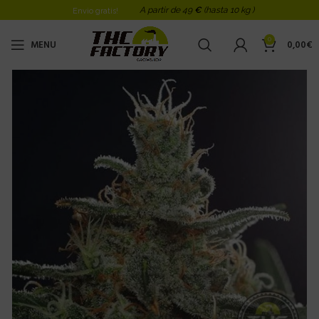
A partir de 49
€
(hasta 10 kg )
Envio gratis!
0
MENU
0,00
€