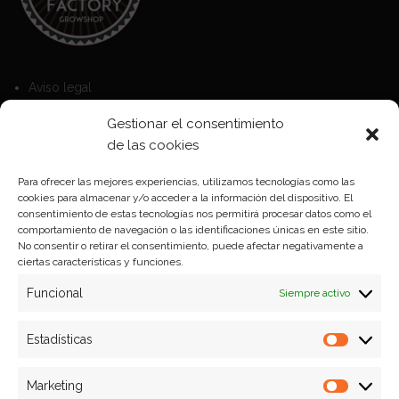
Aviso legal
Política de Cookies
Gestionar el consentimiento
Política de privacidad
de las cookies
Para ofrecer las mejores experiencias, utilizamos tecnologías como las
cookies para almacenar y/o acceder a la información del dispositivo. El
Formas de pago
consentimiento de estas tecnologías nos permitirá procesar datos como el
comportamiento de navegación o las identificaciones únicas en este sitio.
Plazos y condiciones de envio
No consentir o retirar el consentimiento, puede afectar negativamente a
ciertas características y funciones.
Politica de devoluciones
Funcional
Siempre activo
Estadísticas
Estadíst
Marketing
Marketi