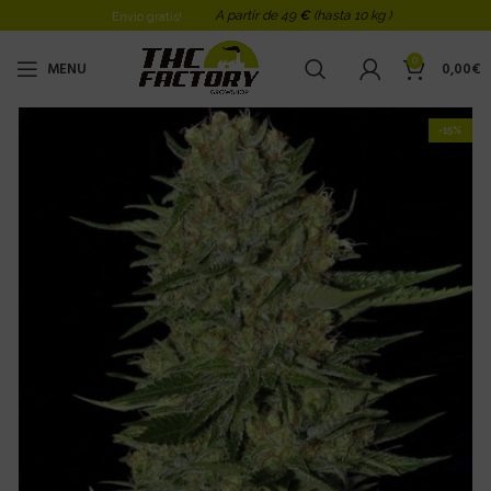
A partir de 49
€
(hasta 10 kg )
Envio gratis!
0
MENU
0,00
€
-15%