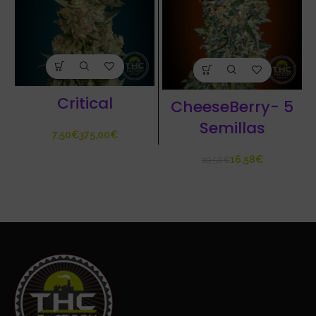
Critical
CheeseBerry- 5
Semillas
€
€
16,58
€
19,50
€