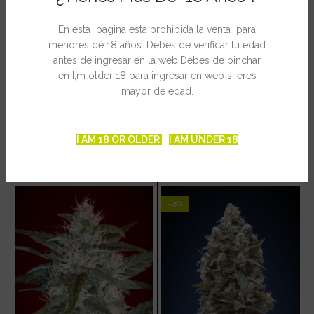
Sativa / Indica
En esta pagina esta prohibida la venta para
menores de 18 años. Debes de verificar tu edad
antes de ingresar en la web.Debes de pinchar
en I,m older 18 para ingresar en web si eres
INFORMACIÓN ADICIONAL
mayor de edad.
I AM 18 OR OLDER
I AM UNDER 18
PRODUCTOS RELACIONADOS
-15%