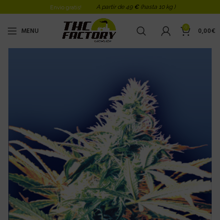
A partir de 49
€
(hasta 10 kg )
Envio gratis!
0
MENU
0,00
€