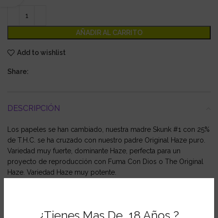
AÑADIR AL CARRITO
Add to wishlist
Share:
DESCRIPCIÓN
Los papeles se han cambiado, nuestra madre Skunk #1 con 25%
de T.H.C. se ha cruzado con nuestro padre Original Haze puro.
Variedad muy fuerte, dominante Haze, perfecta para un
proyecto de reproducción con Fuma Con Dios o The Original
Haze. Variedad Haze muy potente.
Floración: 70 – 100 días
¿Tienes Mas De 18 Años ?
Rendimiento: 120 g