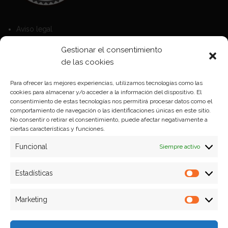
Aviso legal
Política de Cookies
Gestionar el consentimiento
Política de privacidad
de las cookies
Para ofrecer las mejores experiencias, utilizamos tecnologías como las
cookies para almacenar y/o acceder a la información del dispositivo. El
Formas de pago
consentimiento de estas tecnologías nos permitirá procesar datos como el
comportamiento de navegación o las identificaciones únicas en este sitio.
Plazos y condiciones de envio
No consentir o retirar el consentimiento, puede afectar negativamente a
ciertas características y funciones.
Politica de devoluciones
Funcional
Siempre activo
Estadísticas
Estadíst
Marketing
Marketi