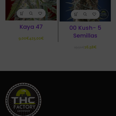
Kaya 47
00 Kush- 5
Semillas
€
€
16,58
€
19,50
€