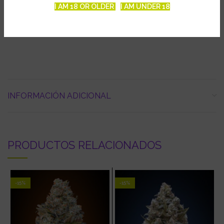
Producción exterior: 275 g por planta
I AM 18 OR OLDER
I AM UNDER 18
Nivel THC: 17 %
Cosecha interior/exterior: 9 semanas desde la germinación
INFORMACIÓN ADICIONAL
PRODUCTOS RELACIONADOS
-15%
-15%