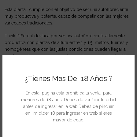
Esta planta, cumple con el objetivo de ser una autofloreciente
muy productiva y potente, capaz de competir con las mejores
variedades tradicionales.
Think Different destaca por ser una autofloreciente altamente
productiva con plantas de altura entre 1 y 1,5 metros, fuertes y
homogéneas que con las justas condiciones pueden llegar a
rendir en solo nueve semanas de semilla a cosecha hasta 250-
300 gramos por plantas outdoor y 500gr/ m2 indoor, con un
18% de THC.
¿Tienes Mas De 18 Años ?
Es una variedad fácil de cultivar y de fuerte potencia.
En esta pagina esta prohibida la venta para
Ficha Técnica
menores de 18 años. Debes de verificar tu edad
antes de ingresar en la web.Debes de pinchar
Genética: AK420 X Rudelaris
en I,m older 18 para ingresar en web si eres
Sexo: Feminizada
mayor de edad.
Producción interior: 500 g/m²