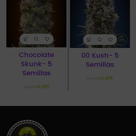
Chocolate
00 Kush- 5
Skunk- 5
Semillas
Semillas
16,58
€
19,50
€
16,58
€
19,50
€