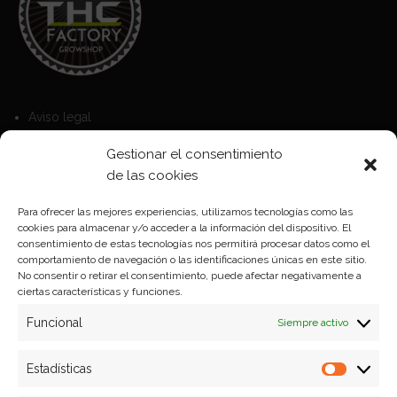
Aviso legal
Política de Cookies
Gestionar el consentimiento
Política de privacidad
de las cookies
Para ofrecer las mejores experiencias, utilizamos tecnologías como las
cookies para almacenar y/o acceder a la información del dispositivo. El
Formas de pago
consentimiento de estas tecnologías nos permitirá procesar datos como el
comportamiento de navegación o las identificaciones únicas en este sitio.
Plazos y condiciones de envio
No consentir o retirar el consentimiento, puede afectar negativamente a
ciertas características y funciones.
Politica de devoluciones
Funcional
Siempre activo
Estadísticas
Estadíst