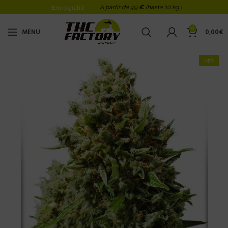
A partir de 49
€
(hasta 10 kg )
Envio gratis!
0
MENU
0,00
€
-15%