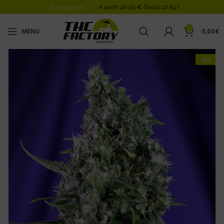
A partir de 49
€
(hasta 10 kg )
Envio gratis!
0
MENU
0,00
€
-15%