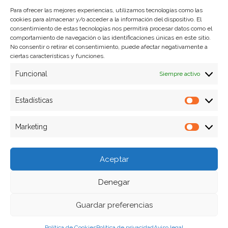
Para ofrecer las mejores experiencias, utilizamos tecnologías como las
cookies para almacenar y/o acceder a la información del dispositivo. El
Formas de pago
consentimiento de estas tecnologías nos permitirá procesar datos como el
comportamiento de navegación o las identificaciones únicas en este sitio.
Plazos y condiciones de envio
No consentir o retirar el consentimiento, puede afectar negativamente a
ciertas características y funciones.
Politica de devoluciones
Funcional
Siempre activo
Estadísticas
Estadíst
Marketing
Marketi
Aceptar
Denegar
Guardar preferencias
Política de Cookies
Política de privacidad
Aviso legal