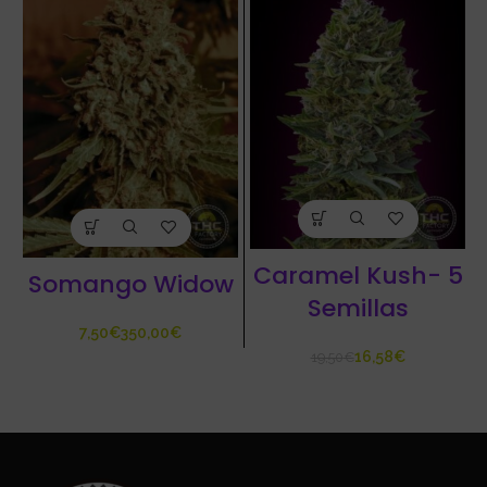
Caramel Kush- 5
Somango Widow
Semillas
€
€
16,58
€
19,50
€