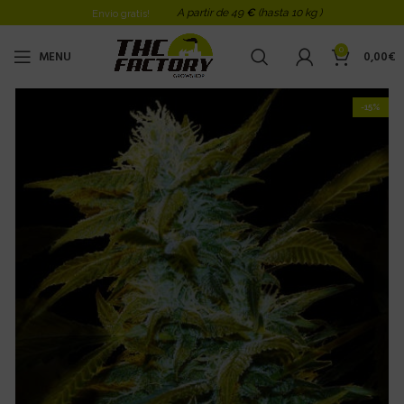
A partir de 49
€
(hasta 10 kg )
Envio gratis!
0
MENU
0,00
€
-15%