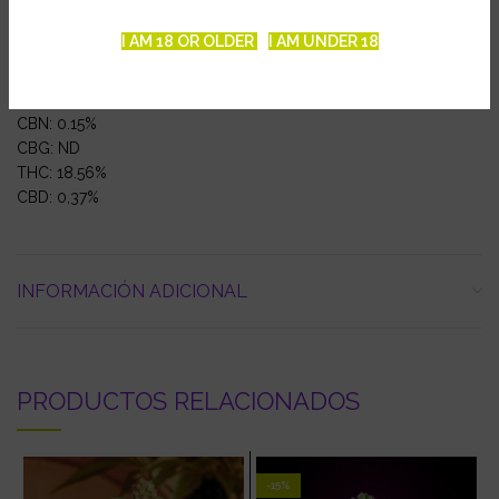
Tipo Marihuana: Sativa
Produccion: 400-500 gr/m2
I AM 18 OR OLDER
I AM UNDER 18
Floracion interior: 68-78 días
Cosecha exterior: Octubre
CBN: 0.15%
CBG: ND
THC: 18.56%
CBD: 0,37%
INFORMACIÓN ADICIONAL
PRODUCTOS RELACIONADOS
-15%