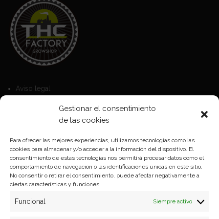
Aviso legal
Política de Cookies
Gestionar el consentimiento
Política de privacidad
de las cookies
Para ofrecer las mejores experiencias, utilizamos tecnologías como las
cookies para almacenar y/o acceder a la información del dispositivo. El
Formas de pago
consentimiento de estas tecnologías nos permitirá procesar datos como el
comportamiento de navegación o las identificaciones únicas en este sitio.
Plazos y condiciones de envio
No consentir o retirar el consentimiento, puede afectar negativamente a
ciertas características y funciones.
Politica de devoluciones
Funcional
Siempre activo