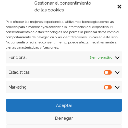
Política de Cookies
Gestionar el consentimiento
Política de privacidad
de las cookies
Para ofrecer las mejores experiencias, utilizamos tecnologías como las
cookies para almacenar y/o acceder a la información del dispositivo. El
Formas de pago
consentimiento de estas tecnologías nos permitirá procesar datos como el
comportamiento de navegación o las identificaciones únicas en este sitio.
Plazos y condiciones de envio
No consentir o retirar el consentimiento, puede afectar negativamente a
ciertas características y funciones.
Politica de devoluciones
Funcional
Siempre activo
Estadísticas
Estadíst
Marketing
Marketi
Aceptar
Denegar