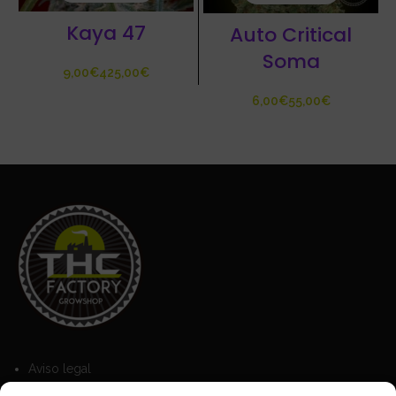
Kaya 47
Auto Critical
Soma
€
€
€
€
Aviso legal