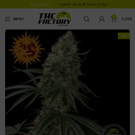
A partir de 49
€
(hasta 10 kg )
Envio gratis!
0
MENU
0,00
€
-15%