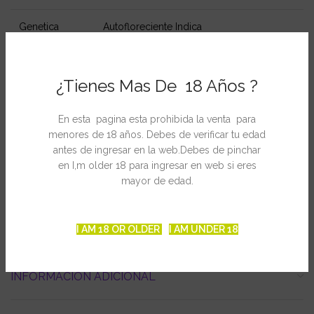
Genetica
Autofloreciente Indica
Produccion
Exterior de 60 / 100 gr por planta
¿Tienes Mas De 18 Años ?
Altura
55-65 cm
En esta pagina esta prohibida la venta para
THC
12-14%
menores de 18 años. Debes de verificar tu edad
antes de ingresar en la web.Debes de pinchar
en I,m older 18 para ingresar en web si eres
CBD
Alto
mayor de edad.
I AM 18 OR OLDER
I AM UNDER 18
INFORMACIÓN ADICIONAL