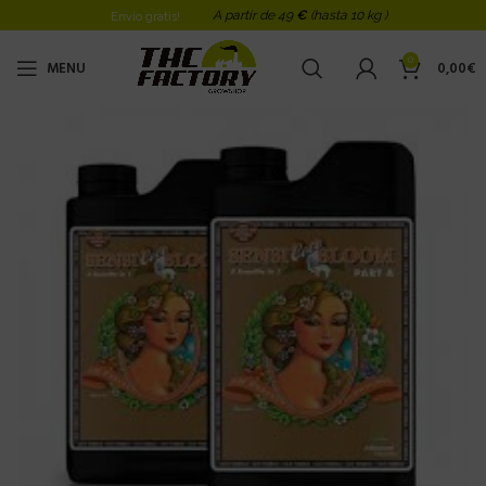
A partir de 49
€
(hasta 10 kg )
Envio gratis!
0
MENU
0,00
€