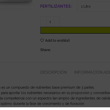
FERTILIZANTES
Add to wishlist
Share:
DESCRIPCIÓN
INFORMACIÓN AD
 es un compuesto de nutrientes base premium de 3 partes.
para aportar los nutrientes necesarios en su proporción y concentra
la competencia con un espectro tan amplio de ingredientes de calid
óptimo durante la fase de crecimiento y de floración
es exactas de macro y micronutrientes.