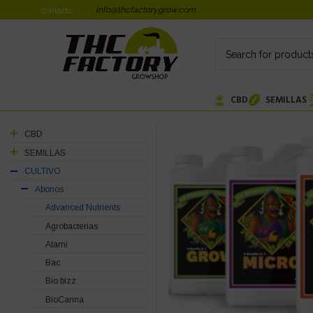
info@thcfactorygrow.com
contacto
CBD
SEMILLAS
CBD
SEMILLAS
CULTIVO
Abonos
Advanced Nutrients
Agrobacterias
Atami
Bac
Bio bizz
BioCanna