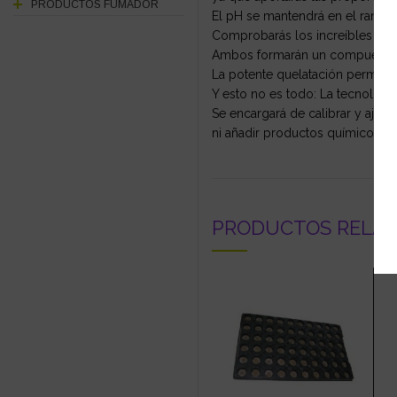
PRODUCTOS FUMADOR
El pH se mantendrá en el rango 
Comprobarás los increíbles resu
Ambos formarán un compuesto de 
La potente quelatación permitirá
Y esto no es todo: La tecnología
Se encargará de calibrar y ajus
ni añadir productos químicos ag
PRODUCTOS RELA