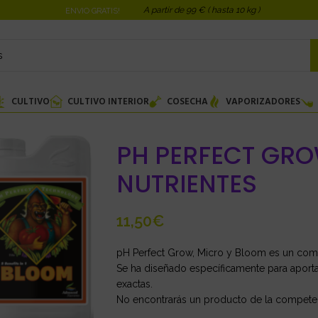
A partir de 99 € ( hasta 10 kg )
ENVIO GRATIS!
CULTIVO
CULTIVO INTERIOR
COSECHA
VAPORIZADORES
PH PERFECT GR
NUTRIENTES
€
pH Perfect Grow, Micro y Bloom es un comp
Se ha diseñado específicamente para aporta
exactas.
No encontrarás un producto de la competen