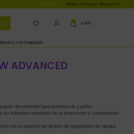
Pedidos/Consultas: 601 900 878
WHATSAPP
0
0,00
€
PRODUCTOS FUMADOR
OW ADVANCED
uesto de nutrientes base premium de 3 partes.
r los nutrientes necesarios en su proporción y concentración
cia con un espectro tan amplio de ingredientes de calidad.