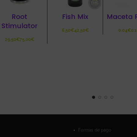
Root
Fish Mix
Maceta R
Stimulator
€
€
€
€
€
Formas de pago