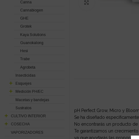
Canna
Click to enlarge
Cannabiogen
GHE
Grotek
Kaya Solutions
Guanokalong
Hesi
Trabe
Agrobeta
Insecticidas
Esquejes
Medición PH/EC
Macetas y bandejas
Sustratos
pH Perfect Grow, Micro y Bloom
CULTIVO INTERIOR
Se ha diseñado específicamente 
No encontrarás un producto de 
COSECHA
Te garantizamos un crecimiento 
VAPORIZADORES
ya que aportarás las proporcion