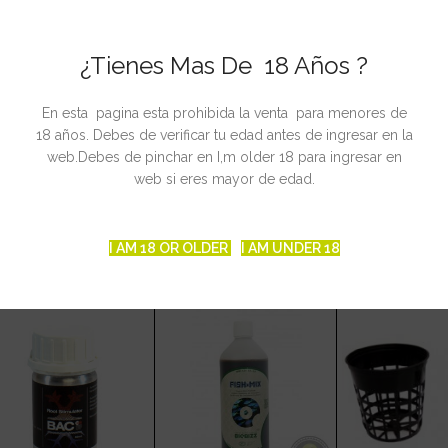
óptimo y se aportará una amplia gama de aminoácidos a tus plantas.
ltados del ácido fúlvico y del poderoso surfactante no iónico.
¿Tienes Mas De 18 Años ?
nutrición que garantizará la absorción de los nutrientes suministra
 que cada uno de los nutrientes sea absorbido por las raíces de la pl
 pH Perfect trabajará sin descanso.
En esta pagina esta prohibida la venta para menores de
tar el pH para que nunca más tengas que utilizar medidores
18 años. Debes de verificar tu edad antes de ingresar en la
resivos para regular el pH.
web.Debes de pinchar en I,m older 18 para ingresar en
web si eres mayor de edad.
I AM 18 OR OLDER
I AM UNDER 18
CIONADOS