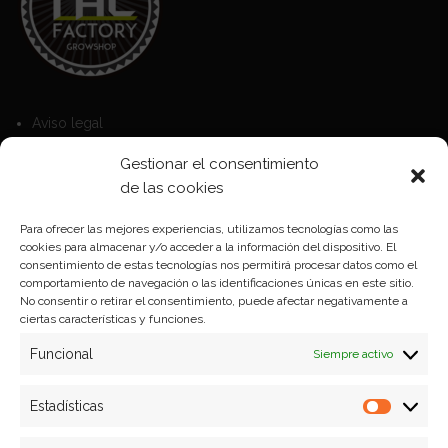
Aviso legal
Política de Cookies
Gestionar el consentimiento
Política de privacidad
de las cookies
Para ofrecer las mejores experiencias, utilizamos tecnologías como las
cookies para almacenar y/o acceder a la información del dispositivo. El
Formas de pago
consentimiento de estas tecnologías nos permitirá procesar datos como el
comportamiento de navegación o las identificaciones únicas en este sitio.
Plazos y condiciones de envio
No consentir o retirar el consentimiento, puede afectar negativamente a
ciertas características y funciones.
Politica de devoluciones
Funcional
Siempre activo
Estadísticas
Estadíst