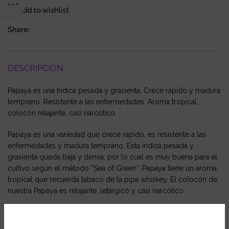
Add to wishlist
Share:
DESCRIPCIÓN
Papaya es una Indica pesada y grasienta. Crece rápido y madura
temprano. Resistente a las enfermedades. Aroma tropical,
colocón relajante, casi narcótico.
Papaya es una variedad que crece rápido, es resistente a las
enfermedades y madura temprano. Esta indica pesada y
grasienta queda baja y densa, por lo cual es muy buena para el
cultivo según el método “Sea of Green”. Papaya tiene un aroma
tropical que recuerda tabaco de la pipa whiskey. El colocón de
nuestra Papaya es relajante, letárgico y casi narcótico.
Ficha Técnica