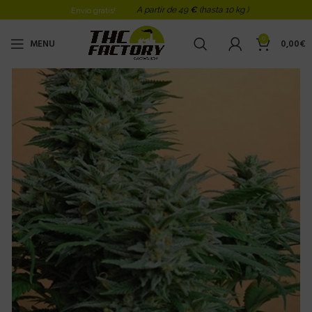
A partir de 49
€
(hasta 10 kg )
Envio gratis!
0
MENU
0,00
€