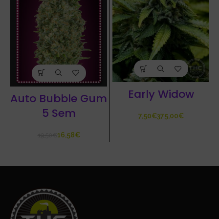
Early Widow
Auto Bubble Gum
5 Sem
€
€
16,58
€
19,50
€