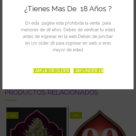
¿Tienes Mas De 18 Años ?
THC: 16-17%
Producción: Alta
En esta pagina esta prohibida la venta para
Ámbito de cultivo: Int/Ext.
menores de 18 años. Debes de verificar tu edad
Floración int: 60-65 días.
antes de ingresar en la web.Debes de pinchar
Floración ext: Mediados de Octubre.
en I,m older 18 para ingresar en web si eres
mayor de edad.
INFORMACIÓN ADICIONAL
I AM 18 OR OLDER
I AM UNDER 18
PRODUCTOS RELACIONADOS
-15%
-15%