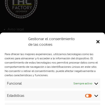
Aviso legal
Política de Cookies
Gestionar el consentimiento
Política de privacidad
de las cookies
Para ofrecer las mejores experiencias, utilizamos tecnologías como las
cookies para almacenar y/o acceder a la información del dispositivo. El
Formas de pago
consentimiento de estas tecnologías nos permitirá procesar datos como el
comportamiento de navegación o las identificaciones únicas en este sitio.
Plazos y condiciones de envio
No consentir o retirar el consentimiento, puede afectar negativamente a
ciertas características y funciones.
Politica de devoluciones
Funcional
Siempre activo
Estadísticas
Estadíst