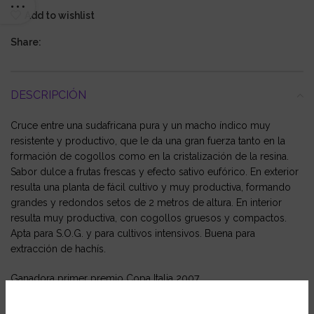
Add to wishlist
Share:
DESCRIPCIÓN
Cruce entre una sudafricana pura y un macho índico muy
resistente y productivo, que le da una gran fuerza tanto en la
formación de cogollos como en la cristalización de la resina.
Sabor dulce a frutas frescas y efecto sativo eufórico. En exterior
resulta una planta de fácil cultivo y muy productiva, formando
grandes y redondos setos de 2 metros de altura. En interior
resulta muy productiva, con cogollos gruesos y compactos.
Apta para S.O.G. y para cultivos intensivos. Buena para
extracción de hachís.
Ganadora primer premio Copa Italia 2007
Ficha Técnica