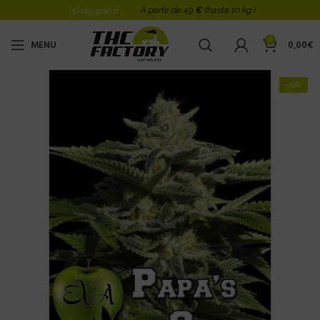
A partir de 49
€
(hasta 10 kg )
Envio gratis!
0
MENU
0,00
€
-15%