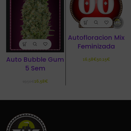
Autofloracion Mix
Feminizada
Auto Bubble Gum
€
€
5 Sem
16,58
€
19,50
€