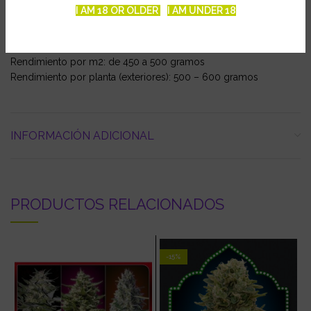
desee unirse al mundo de Nebula, estará lista para producirle
I AM 18 OR OLDER
I AM UNDER 18
una profundidad universal.
Consejos para su cultivo: Nebula muestra una fuerte reacción al
aumento de luz; cuanta más luz externa, mejor.
Rendimiento por m2: de 450 a 500 gramos
Rendimiento por planta (exteriores): 500 – 600 gramos
INFORMACIÓN ADICIONAL
PRODUCTOS RELACIONADOS
-15%