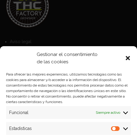
Aviso legal
Política de Cookies
Gestionar el consentimiento
Política de privacidad
de las cookies
Para ofrecer las mejores experiencias, utilizamos tecnologías como las
cookies para almacenar y/o acceder a la información del dispositivo. El
Formas de pago
consentimiento de estas tecnologías nos permitirá procesar datos como el
comportamiento de navegación o las identificaciones únicas en este sitio.
Plazos y condiciones de envio
No consentir o retirar el consentimiento, puede afectar negativamente a
ciertas características y funciones.
Politica de devoluciones
Funcional
Siempre activo
Estadísticas
Estadíst