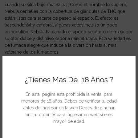
cuando se sitúa bajo mucha luz. Como el nombre lo sugiere,
Nebula centellea con la cobertura de glándulas de THC que
están listas para sacarte de paseo al espacio. El efecto es
trascendental y cerebral, algunas veces incluso un poco
psicodélico. Nebula ha ganado el apodo de «tarro de miel» por
su olor dulce y distintivo sabor a miel afrutada. Esta variedad es
de fumada alegre que induce a la diversión hasta al más
veterano de los fumadores.
* 3er premio Highlife Cup 2004 (Categoria Hydro)
¿Tienes Mas De 18 Años ?
Ficha Técnica
Genética: ligeramente más Sativa (bruma) e Indica.
En esta pagina esta prohibida la venta para
Características: como sugiere su nombre, esta planta está
menores de 18 años. Debes de verificar tu edad
cubierta con glándulas THC brillantes con destellos. Su sabor y
antes de ingresar en la web.Debes de pinchar
fragancia afrutadas es una delicia incluso para el fumador más
en I,m older 18 para ingresar en web si eres
experimentado. Le transportará directamente al espacio. Su roce
mayor de edad.
es típicamente trascendental y es de todos conocido que le
transporta mucho más allá de cualquier cosa conocida. Cuando