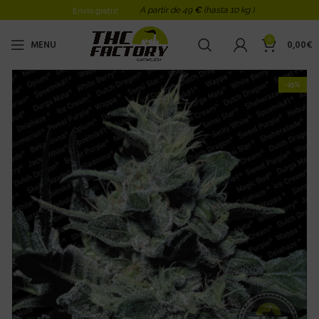
A partir de 49
€
(hasta 10 kg )
Envio gratis!
0
MENU
0,00
€
-15%