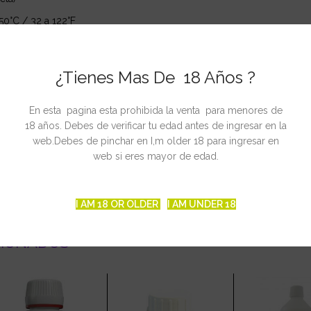
0°C / 32 a 122°F
esde 5 a 50°C
ón: 95%
¿Tienes Mas De 18 Años ?
2°F; máx RH 95%
incluidas) Vida de las pilas: aprox. 350 horas de uso continuo
En esta pagina esta prohibida la venta para menores de
18 años. Debes de verificar tu edad antes de ingresar en la
mm
web.Debes de pinchar en I,m older 18 para ingresar en
web si eres mayor de edad.
I AM 18 OR OLDER
I AM UNDER 18
CIONADOS