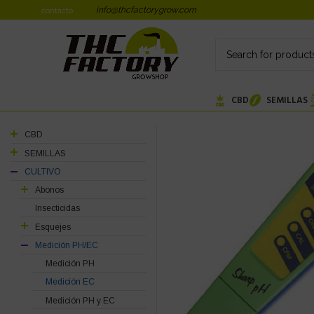
info@thcfactorygrow.com
contacto
CBD
SEMILLAS
CBD
SEMILLAS
CULTIVO
Abonos
Insecticidas
Esquejes
Medición PH/EC
Medición PH
Medición EC
Medición PH y EC