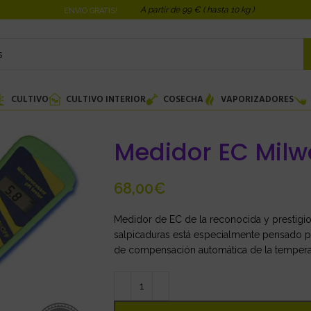
A partir de 99 € ( hasta 10 kg )
ENVIO GRATIS!
CULTIVO
CULTIVO INTERIOR
COSECHA
VAPORIZADORES
Medidor EC Mil
€
Medidor de EC de la reconocida y prestigio
salpicaduras está especialmente pensado pa
de compensación automática de la tempera