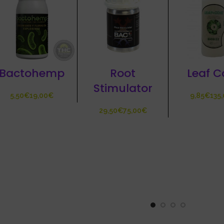
Bactohemp
Root
Leaf C
Stimulator
€
€
€
€
€