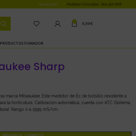
Pedidos/Consultas: 601 900 878
WHATSAPP
0
0,00
€
PRODUCTOS FUMADOR
waukee Sharp
sa marca Milwaukee. Este medidor de Ec de bolsillo resistente a
ra la horticutura. Calibración automática, cuenta con ATC (Sistema
tura). Rango 0 a 1999 mS/cm.
AÑADIR AL CARRITO