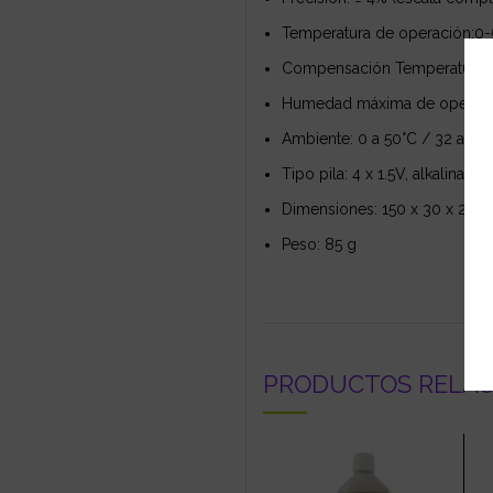
Temperatura de operación:0-5
Compensación Temperatura:d
Humedad máxima de operaci
Ambiente: 0 a 50°C / 32 a 12
Tipo pila: 4 x 1.5V, alkalina (
Dimensiones: 150 x 30 x 24 
Peso: 85 g
PRODUCTOS RELA