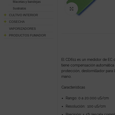
Macetas y bandejas
Sustratos
Click to enlarge
CULTIVO INTERIOR
COSECHA
VAPORIZADORES
PRODUCTOS FUMADOR
El CD611 es un medidor de EC d
tiene compensación automática 
protección, destornillador para 
mano.
Características
Rango: 0 a 20.000 uS/cm
Resolución: 100 uS/cm
Precisión: ± 4% (escala compl