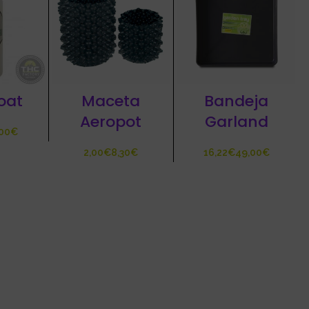
oat
Maceta
Bandeja
Aeropot
Garland
€
€
€
€
€