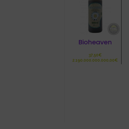
Bioheaven
€
€