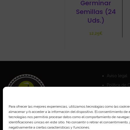
Germinar
Semillas (24
Uds.)
€
Aviso legal
Política de 
Política de 
Para ofrecer las mejores experiencias, utilizamos tecnologías como las cookie
almacenar y/o acceder a la información del dispositivo. El consentimiento de 
tecnologías nos permitirá procesar datos como el comportamiento de navegaci
identificaciones únicas en este sitio. No consentir o retirar el consentimiento
negativamente a ciertas características y funciones.