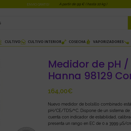
A partir de 99 € ( hasta 10 kg )
ENVIO GRATIS!
CULTIVO
CULTIVO INTERIOR
COSECHA
VAPORIZADORES
Medidor de pH /
Hanna 98129 Co
€
Nuevo medidor de bolsillo combinado está 
pH/CE/TDS/ºC. Dispone de un sistema de p
cuenta con indicador de estabilidad, calib
presenta un rango en EC de 0 a 3999 µS/c