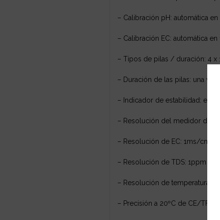
– Calibración pH: automática en
– Calibración EC: automática e
– Tipos de pilas / duración: 4 
– Duración de las pilas: una vez 
– Indicador de estabilidad: el 
– Resolución del medidor de Ph
– Resolución de EC: 1ms/cm
– Resolución de TDS: 1ppm
– Resolución de temperatura: 0.
– Precisión a 20ºC de CE/TFD: -