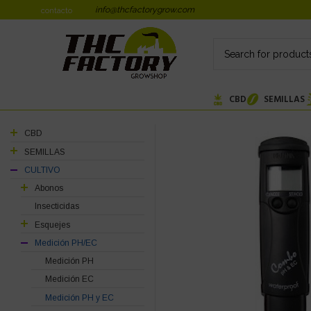
info@thcfactorygrow.com
contacto
CBD
SEMILLAS
CBD
SEMILLAS
CULTIVO
Abonos
Insecticidas
Esquejes
Medición PH/EC
Medición PH
Medición EC
Medición PH y EC