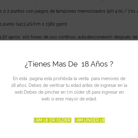
 1 ó 2 puntos con juegos de tampones memorizados (pH 4.01 / 7.01 / 
n 1 punto (1413 µS/cm o 1382 ppm)
x 1.5V aprox. 100 horas de uso continuo; autodesconexión después de 
encendido se visualiza en la pantalla el nivel restante de vida de las p
¿Tienes Mas De 18 Años ?
símbolo ATC indica que la compensación de temperatura está activada
: 0.01pH
En esta pagina esta prohibida la venta para menores de
18 años. Debes de verificar tu edad antes de ingresar en la
web.Debes de pinchar en I,m older 18 para ingresar en
web si eres mayor de edad.
1ºC / 0.1ºF, la precisión a 20ºC de pH es de – 0.05 pH
I AM 18 OR OLDER
I AM UNDER 18
2% F.R, la precisión a 20ºC de temperatura es de -0.5ºC / -1ºF