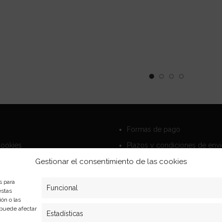
Formas de pago
Cookies
Plazos y condiciones de env
privacidad
Politica de devoluciones
Gestionar el consentimiento de las cookies
s para
Funcional
estas
ón o las
, puede afectar
Estadísticas