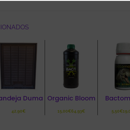
CIONADOS
andeja Duma
Organic Bloom
Bactom
€
€
€
€