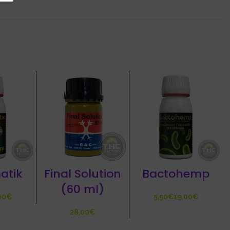
atik
Final Solution
Bactohemp
(60 ml)
€
€
€
€