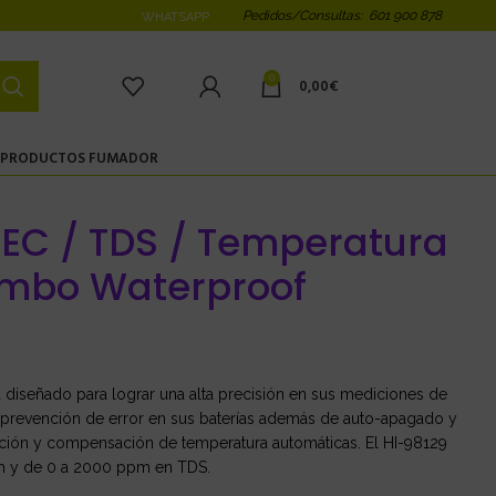
Pedidos/Consultas: 601 900 878
WHATSAPP
0
0,00
€
PRODUCTOS FUMADOR
 EC / TDS / Temperatura
mbo Waterproof
diseñado para lograr una alta precisión en sus mediciones de
revención de error en sus baterías además de auto-apagado y
ración y compensación de temperatura automáticas. El HI-98129
m y de 0 a 2000 ppm en TDS.