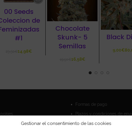
00 Seeds
Coleccion de
Chocolate
Feminizadas
Black D
Skunk- 5
#1
Semillas
€
14,98
€
23,50
€
16,58
€
19,50
€
Formas de pago
Cookies
Plazos y condiciones de env
Gestionar el consentimiento de las cookies
privacidad
Politica de devoluciones