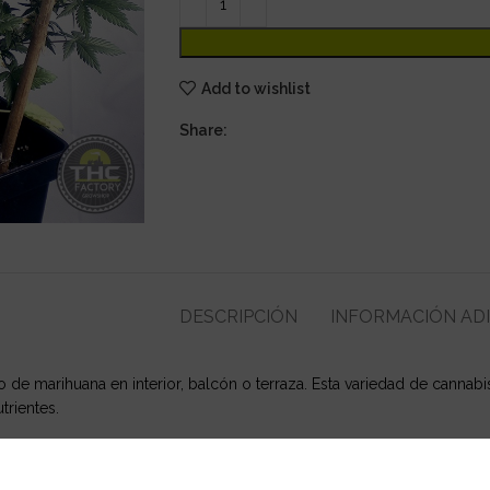
Add to wishlist
Share:
DESCRIPCIÓN
INFORMACIÓN AD
ivo de marihuana en interior, balcón o terraza. Esta variedad de canna
trientes.