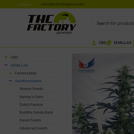
info@thcfactorygrow.com
contacto
CBD
SEMILLAS
CBD
SEMILLAS
Feminizadas
Autoflorecientes
Xtreme Seeds
Barney's Farm
Dutch Passion
Buddha Seeds Bank
Sweet Seeds
Advanced Seeds