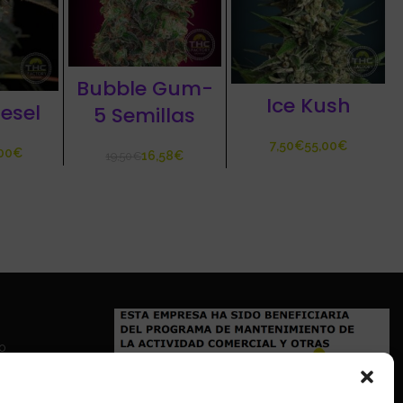
Bubble Gum-
Ice Kush
iesel
5 Semillas
€
€
€
16,58
€
19,50
€
io