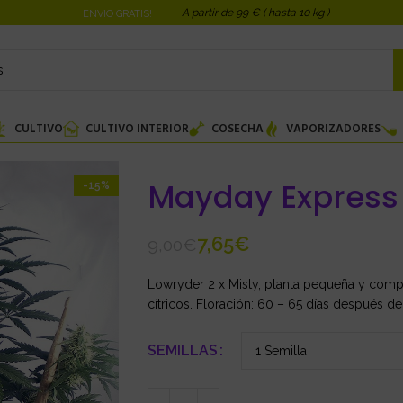
A partir de 99 € ( hasta 10 kg )
ENVIO GRATIS!
CULTIVO
CULTIVO INTERIOR
COSECHA
VAPORIZADORES
Mayday Express
-15%
7,65
€
9,00
€
Lowryder 2 x Misty, planta pequeña y comp
cítricos. Floración: 60 – 65 días después de l
SEMILLAS