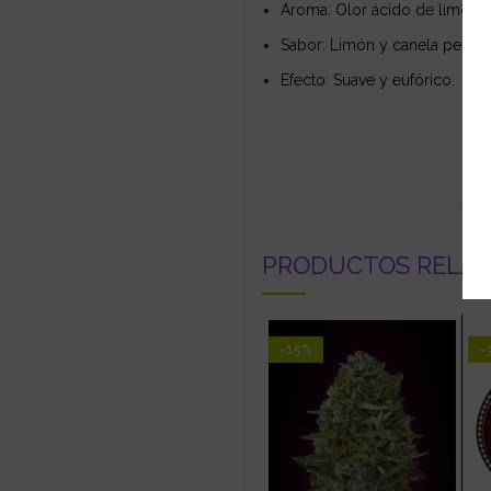
Aroma: Olor ácido de limón y
Sabor: Limón y canela persist
Efecto: Suave y eufórico.
PRODUCTOS RELA
-15%
-