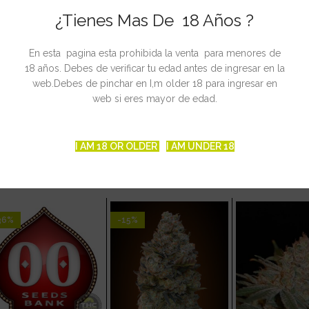
 café. Perfecto para empezar un buen día…
¿Tienes Mas De 18 Años ?
ente y agradable al paladar.
En esta pagina esta prohibida la venta para menores de
18 años. Debes de verificar tu edad antes de ingresar en la
web.Debes de pinchar en I,m older 18 para ingresar en
web si eres mayor de edad.
I AM 18 OR OLDER
I AM UNDER 18
CIONADOS
36%
-15%