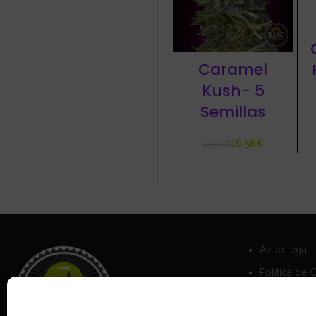
Caramel
Kush- 5
Semillas
16,58
€
19,50
€
Aviso legal
Política de 
Política de 