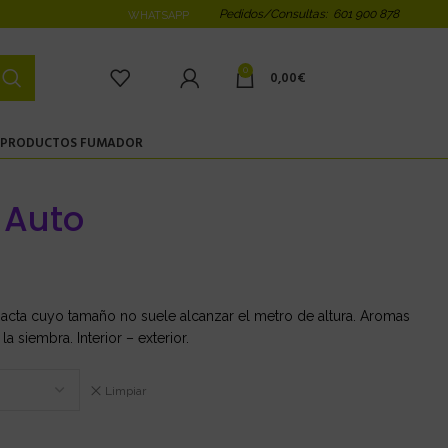
Pedidos/Consultas: 601 900 878
WHATSAPP
0
0,00
€
PRODUCTOS FUMADOR
 Auto
acta cuyo tamaño no suele alcanzar el metro de altura. Aromas
a siembra. Interior – exterior.
Limpiar